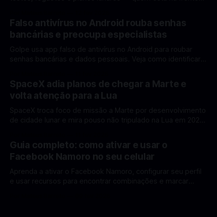
rumo à Lua antes de 2030? A corrida espacial voltou a
Por Mateus Barreto
12 fev 2026
ganhar destaque global com Estados Unidos e China
Falso antivírus no Android rouba senhas
disputando protagonismo na exploração lunar, em um
bancárias e preocupa especialistas
cenário que une avanços tecnológicos, testes de
Golpe usa app falso de antivírus no Android para roubar
senhas bancárias e dados pessoais. Veja como identificar e
se proteger. Um novo golpe envolvendo aplicativos falsos
Por Mateus Barreto
11 fev 2026
de antivírus no Android está chamando atenção de
SpaceX adia planos de chegar a Marte e
especialistas em cibersegurança. Em vez de proteger o
volta atenção para a Lua
celular, o app fraudulento atua como um
SpaceX troca foco de missão a Marte por desenvolvimento
de cidade lunar e mira pouso não tripulado na Lua em 2027,
diz Elon Musk. A SpaceX, a empresa aeroespacial fundada
Por Mateus Barreto
11 fev 2026
por Elon Musk, anunciou uma mudança significativa na sua
Guia completo: como ativar e usar o
estratégia de exploração espacial: os planos para uma
Facebook Namoro no seu celular
missão humana ou
Aprenda a ativar o Facebook Namoro, configurar seu perfil
e usar recursos para encontrar combinações e marcar
encontros reais no app. O Facebook Namoro (Facebook
Por Mateus Barreto
09 fev 2026
Dating) é uma ferramenta gratuita dentro do app do
Facebook que permite conhecer pessoas novas, fazer