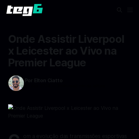
Onde Assistir Liverpool
x Leicester ao Vivo na
Premier League
Por Elton Ciatto
26 dez 2024
—
3 min read min de leitura
om a evolução das transmissões esportivas