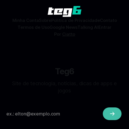
combinações e, com sorte, marcar encontros reais — tudo
sem
Minha Conta
Sobre
Politica de Privacidade
Contato
Termos de Uso
Google News
Talking AI
Entrar
Por
Ciatto
Teg6
Site de tecnologia, notícias, dicas de apps e
jogos