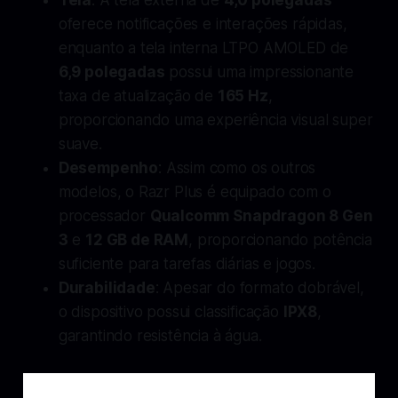
oferece notificações e interações rápidas,
enquanto a tela interna LTPO AMOLED de
6,9 polegadas
possui uma impressionante
taxa de atualização de
165 Hz
,
proporcionando uma experiência visual super
suave.
Desempenho
: Assim como os outros
modelos, o Razr Plus é equipado com o
processador
Qualcomm Snapdragon 8 Gen
3
e
12 GB de RAM
, proporcionando potência
suficiente para tarefas diárias e jogos.
Durabilidade
: Apesar do formato dobrável,
o dispositivo possui classificação
IPX8
,
garantindo resistência à água.