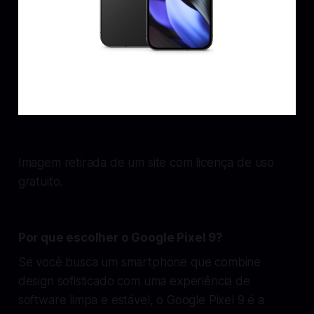
Imagem retirada de um site com licença de uso
gratuito.
Por que escolher o Google Pixel 9?
Se você busca um smartphone que combine
design sofisticado com uma experiência de
software limpa e estável, o Google Pixel 9 é a