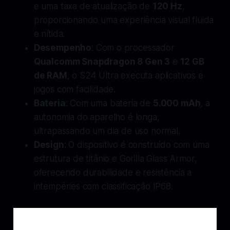
e uma taxa de atualização de
120 Hz
,
proporcionando uma experiência visual fluida
e nítida.
Desempenho
: Com o processador
Qualcomm Snapdragon 8 Gen 3
e
12 GB
de RAM
, o S24 Ultra executa aplicativos e
jogos com facilidade.
Bateria
: Com uma bateria de
5.000 mAh
, a
autonomia do aparelho é longa,
ultrapassando um dia de uso normal.
Design
: O dispositivo é construído com uma
estrutura de titânio e Gorilla Glass Armor,
oferecendo durabilidade e resistência a
intempéries com classificação IP68.