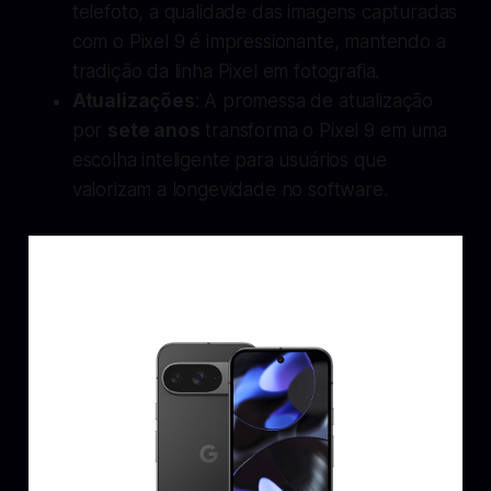
telefoto, a qualidade das imagens capturadas
com o Pixel 9 é impressionante, mantendo a
tradição da linha Pixel em fotografia.
Atualizações
: A promessa de atualização
por
sete anos
transforma o Pixel 9 em uma
escolha inteligente para usuários que
valorizam a longevidade no software.