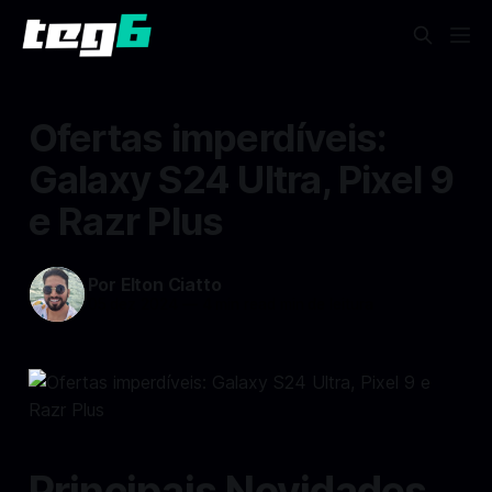
Ofertas imperdíveis:
Galaxy S24 Ultra, Pixel 9
e Razr Plus
Por Elton Ciatto
05 dez 2024
—
4 min read min de leitura
Principais Novidades