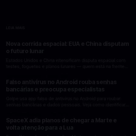
LEIA MAIS
Nova corrida espacial: EUA e China disputam
o futuro lunar
Estados Unidos e China intensificam disputa espacial com
testes, foguetes e planos lunares — quem está na frente
rumo à Lua antes de 2030? A corrida espacial voltou a
Por Mateus Barreto
12 fev 2026
ganhar destaque global com Estados Unidos e China
Falso antivírus no Android rouba senhas
disputando protagonismo na exploração lunar, em um
bancárias e preocupa especialistas
cenário que une avanços tecnológicos, testes de
Golpe usa app falso de antivírus no Android para roubar
senhas bancárias e dados pessoais. Veja como identificar e
se proteger. Um novo golpe envolvendo aplicativos falsos
Por Mateus Barreto
11 fev 2026
de antivírus no Android está chamando atenção de
SpaceX adia planos de chegar a Marte e
especialistas em cibersegurança. Em vez de proteger o
volta atenção para a Lua
celular, o app fraudulento atua como um