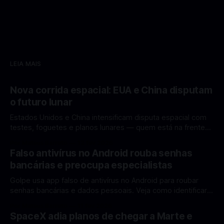
LEIA MAIS
Nova corrida espacial: EUA e China disputam
o futuro lunar
Estados Unidos e China intensificam disputa espacial com
testes, foguetes e planos lunares — quem está na frente
rumo à Lua antes de 2030? A corrida espacial voltou a
Por Mateus Barreto
12 fev 2026
ganhar destaque global com Estados Unidos e China
Falso antivírus no Android rouba senhas
disputando protagonismo na exploração lunar, em um
bancárias e preocupa especialistas
cenário que une avanços tecnológicos, testes de
Golpe usa app falso de antivírus no Android para roubar
senhas bancárias e dados pessoais. Veja como identificar e
se proteger. Um novo golpe envolvendo aplicativos falsos
Por Mateus Barreto
11 fev 2026
de antivírus no Android está chamando atenção de
SpaceX adia planos de chegar a Marte e
especialistas em cibersegurança. Em vez de proteger o