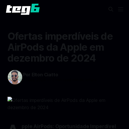
Ofertas imperdíveis de
AirPods da Apple em
dezembro de 2024
Por Elton Ciatto
11 dez 2024
—
3 min read min de leitura
pple AirPods: Oportunidade Imperdível