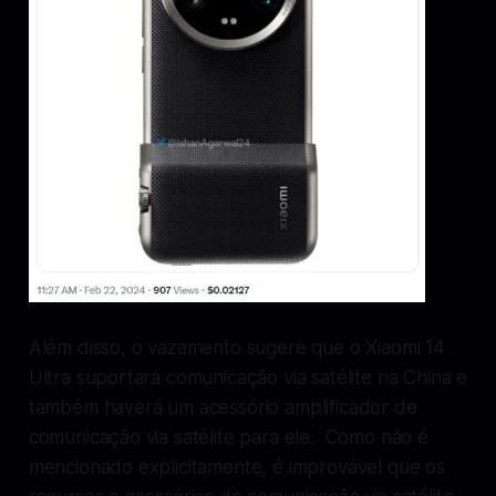
Além disso, o vazamento sugere que o Xiaomi 14
Ultra suportará comunicação via satélite na China e
também haverá um acessório amplificador de
comunicação via satélite para ele. Como não é
mencionado explicitamente, é improvável que os