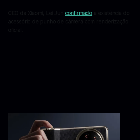
CEO da Xiaomi, Lei Jun
confirmado
a existência do
acessório de punho de câmera com renderização
oficial.