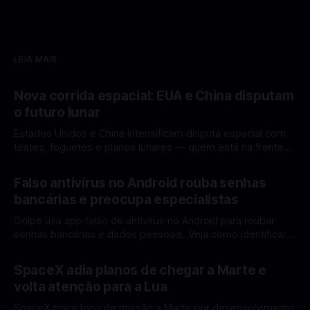
LEIA MAIS
Nova corrida espacial: EUA e China disputam
o futuro lunar
Estados Unidos e China intensificam disputa espacial com
testes, foguetes e planos lunares — quem está na frente
rumo à Lua antes de 2030? A corrida espacial voltou a
Por Mateus Barreto
12 fev 2026
ganhar destaque global com Estados Unidos e China
Falso antivírus no Android rouba senhas
disputando protagonismo na exploração lunar, em um
bancárias e preocupa especialistas
cenário que une avanços tecnológicos, testes de
Golpe usa app falso de antivírus no Android para roubar
senhas bancárias e dados pessoais. Veja como identificar e
se proteger. Um novo golpe envolvendo aplicativos falsos
Por Mateus Barreto
11 fev 2026
de antivírus no Android está chamando atenção de
SpaceX adia planos de chegar a Marte e
especialistas em cibersegurança. Em vez de proteger o
volta atenção para a Lua
celular, o app fraudulento atua como um
SpaceX troca foco de missão a Marte por desenvolvimento