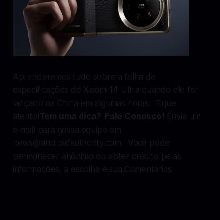
Aprenderemos tudo sobre a folha de
especificações do Xiaomi 14 Ultra quando ele for
lançado na China em algumas horas. Fique
atento!
Tem uma dica? Fale Conosco!
Envie um
e-mail para nossa equipe em
news@androidauthority.com
. Você pode
permanecer anônimo ou obter crédito pelas
informações, a escolha é sua.Comentários