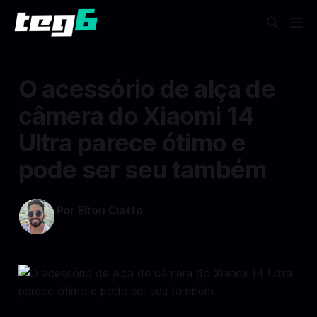
O acessório de alça de
câmera do Xiaomi 14
Ultra parece ótimo e
pode ser seu também
Por Elton Ciatto
22 fev 2024
—
2 min read min de leitura