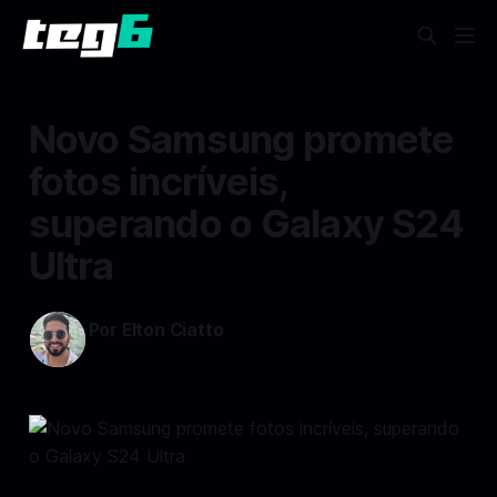
Novo Samsung promete
fotos incríveis,
superando o Galaxy S24
Ultra
Por Elton Ciatto
20 out 2024
—
2 min read min de leitura