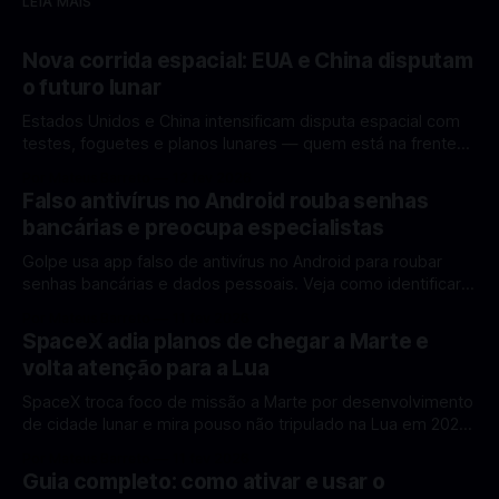
LEIA MAIS
Nova corrida espacial: EUA e China disputam
o futuro lunar
Estados Unidos e China intensificam disputa espacial com
testes, foguetes e planos lunares — quem está na frente
rumo à Lua antes de 2030? A corrida espacial voltou a
Por Mateus Barreto
12 fev 2026
ganhar destaque global com Estados Unidos e China
Falso antivírus no Android rouba senhas
disputando protagonismo na exploração lunar, em um
bancárias e preocupa especialistas
cenário que une avanços tecnológicos, testes de
Golpe usa app falso de antivírus no Android para roubar
senhas bancárias e dados pessoais. Veja como identificar e
se proteger. Um novo golpe envolvendo aplicativos falsos
Por Mateus Barreto
11 fev 2026
de antivírus no Android está chamando atenção de
SpaceX adia planos de chegar a Marte e
especialistas em cibersegurança. Em vez de proteger o
volta atenção para a Lua
celular, o app fraudulento atua como um
SpaceX troca foco de missão a Marte por desenvolvimento
de cidade lunar e mira pouso não tripulado na Lua em 2027,
diz Elon Musk. A SpaceX, a empresa aeroespacial fundada
Por Mateus Barreto
11 fev 2026
por Elon Musk, anunciou uma mudança significativa na sua
Guia completo: como ativar e usar o
estratégia de exploração espacial: os planos para uma