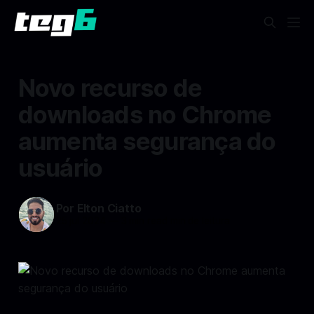
Novo recurso de
downloads no Chrome
aumenta segurança do
usuário
Por Elton Ciatto
25 jul 2024
—
3 min read min de leitura