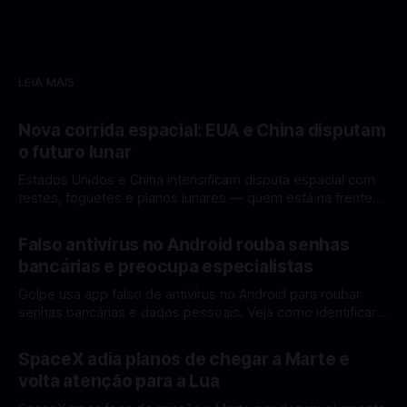
LEIA MAIS
Nova corrida espacial: EUA e China disputam
o futuro lunar
Estados Unidos e China intensificam disputa espacial com
testes, foguetes e planos lunares — quem está na frente
rumo à Lua antes de 2030? A corrida espacial voltou a
Por Mateus Barreto
12 fev 2026
ganhar destaque global com Estados Unidos e China
Falso antivírus no Android rouba senhas
disputando protagonismo na exploração lunar, em um
bancárias e preocupa especialistas
cenário que une avanços tecnológicos, testes de
Golpe usa app falso de antivírus no Android para roubar
senhas bancárias e dados pessoais. Veja como identificar e
se proteger. Um novo golpe envolvendo aplicativos falsos
Por Mateus Barreto
11 fev 2026
de antivírus no Android está chamando atenção de
SpaceX adia planos de chegar a Marte e
especialistas em cibersegurança. Em vez de proteger o
volta atenção para a Lua
celular, o app fraudulento atua como um