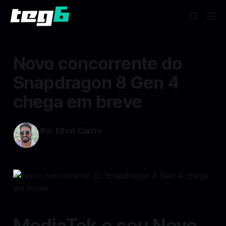
Novo concorrente do
Snapdragon 8 Gen 4
chega em breve
Por Elton Ciatto
24 set 2024
—
4 min read min de leitura
MediaTek e seu Novo