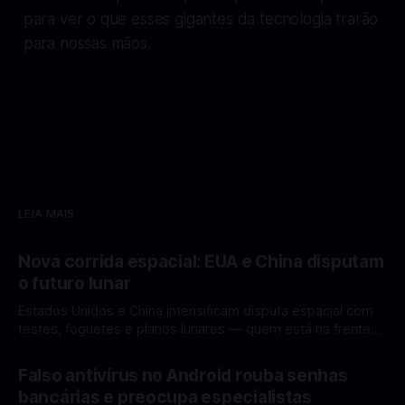
para ver o que esses gigantes da tecnologia trarão
para nossas mãos.
LEIA MAIS
Nova corrida espacial: EUA e China disputam
o futuro lunar
Estados Unidos e China intensificam disputa espacial com
testes, foguetes e planos lunares — quem está na frente
rumo à Lua antes de 2030? A corrida espacial voltou a
Por Mateus Barreto
12 fev 2026
ganhar destaque global com Estados Unidos e China
Falso antivírus no Android rouba senhas
disputando protagonismo na exploração lunar, em um
bancárias e preocupa especialistas
cenário que une avanços tecnológicos, testes de