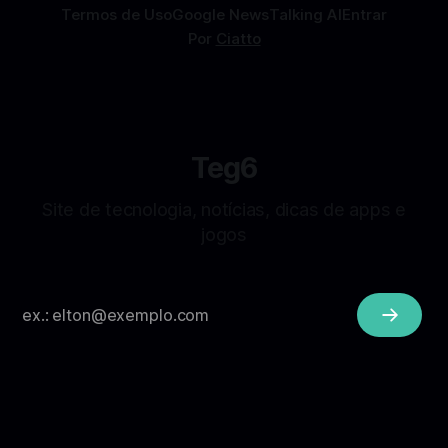
Termos de Uso
Google News
Talking AI
Entrar
Por
Ciatto
Teg6
Site de tecnologia, notícias, dicas de apps e
jogos