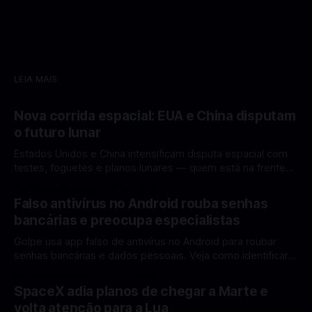
LEIA MAIS
Nova corrida espacial: EUA e China disputam
o futuro lunar
Estados Unidos e China intensificam disputa espacial com
testes, foguetes e planos lunares — quem está na frente
rumo à Lua antes de 2030? A corrida espacial voltou a
Por Mateus Barreto
12 fev 2026
ganhar destaque global com Estados Unidos e China
Falso antivírus no Android rouba senhas
disputando protagonismo na exploração lunar, em um
bancárias e preocupa especialistas
cenário que une avanços tecnológicos, testes de
Golpe usa app falso de antivírus no Android para roubar
senhas bancárias e dados pessoais. Veja como identificar e
se proteger. Um novo golpe envolvendo aplicativos falsos
Por Mateus Barreto
11 fev 2026
de antivírus no Android está chamando atenção de
SpaceX adia planos de chegar a Marte e
especialistas em cibersegurança. Em vez de proteger o
volta atenção para a Lua
celular, o app fraudulento atua como um