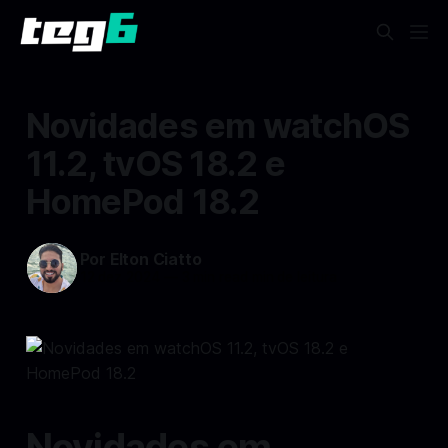
Novidades em watchOS
11.2, tvOS 18.2 e
HomePod 18.2
Por Elton Ciatto
12 dez 2024
—
3 min read min de leitura
Novidades em