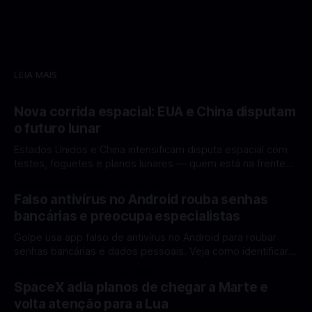
LEIA MAIS
Nova corrida espacial: EUA e China disputam
o futuro lunar
Estados Unidos e China intensificam disputa espacial com
testes, foguetes e planos lunares — quem está na frente
rumo à Lua antes de 2030? A corrida espacial voltou a
Por Mateus Barreto
12 fev 2026
ganhar destaque global com Estados Unidos e China
Falso antivírus no Android rouba senhas
disputando protagonismo na exploração lunar, em um
bancárias e preocupa especialistas
cenário que une avanços tecnológicos, testes de
Golpe usa app falso de antivírus no Android para roubar
senhas bancárias e dados pessoais. Veja como identificar e
se proteger. Um novo golpe envolvendo aplicativos falsos
Por Mateus Barreto
11 fev 2026
de antivírus no Android está chamando atenção de
SpaceX adia planos de chegar a Marte e
especialistas em cibersegurança. Em vez de proteger o
volta atenção para a Lua
celular, o app fraudulento atua como um