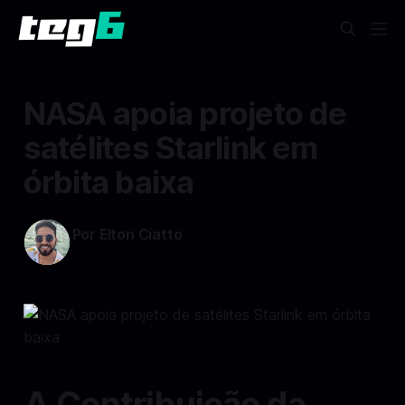
NASA apoia projeto de
satélites Starlink em
órbita baixa
Por Elton Ciatto
29 out 2024
—
4 min read min de leitura
A Contribuição da