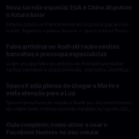
Nova corrida espacial: EUA e China disputam
o futuro lunar
Estados Unidos e China intensificam disputa espacial com
testes, foguetes e planos lunares — quem está na frente
rumo à Lua antes de 2030? A corrida espacial voltou a
Por Mateus Barreto
12 fev 2026
ganhar destaque global com Estados Unidos e China
Falso antivírus no Android rouba senhas
disputando protagonismo na exploração lunar, em um
bancárias e preocupa especialistas
cenário que une avanços tecnológicos, testes de
Golpe usa app falso de antivírus no Android para roubar
senhas bancárias e dados pessoais. Veja como identificar e
se proteger. Um novo golpe envolvendo aplicativos falsos
Por Mateus Barreto
11 fev 2026
de antivírus no Android está chamando atenção de
SpaceX adia planos de chegar a Marte e
especialistas em cibersegurança. Em vez de proteger o
volta atenção para a Lua
celular, o app fraudulento atua como um
SpaceX troca foco de missão a Marte por desenvolvimento
de cidade lunar e mira pouso não tripulado na Lua em 2027,
diz Elon Musk. A SpaceX, a empresa aeroespacial fundada
Por Mateus Barreto
11 fev 2026
por Elon Musk, anunciou uma mudança significativa na sua
Guia completo: como ativar e usar o
estratégia de exploração espacial: os planos para uma
Facebook Namoro no seu celular
missão humana ou