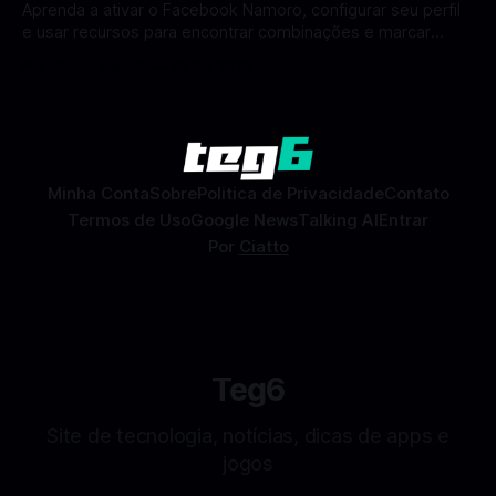
Aprenda a ativar o Facebook Namoro, configurar seu perfil
e usar recursos para encontrar combinações e marcar
encontros reais no app. O Facebook Namoro (Facebook
Por Mateus Barreto
09 fev 2026
Dating) é uma ferramenta gratuita dentro do app do
Facebook que permite conhecer pessoas novas, fazer
combinações e, com sorte, marcar encontros reais — tudo
sem
Minha Conta
Sobre
Politica de Privacidade
Contato
Termos de Uso
Google News
Talking AI
Entrar
Por
Ciatto
Teg6
Site de tecnologia, notícias, dicas de apps e
jogos