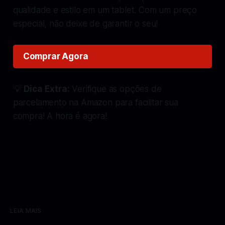
qualidade e estilo em um tablet. Com um preço
especial, não deixe de garantir o seu!
Comprar Agora
💡
Dica Extra:
Verifique as opções de
parcelamento na Amazon para facilitar sua
compra! A hora é agora!
LEIA MAIS