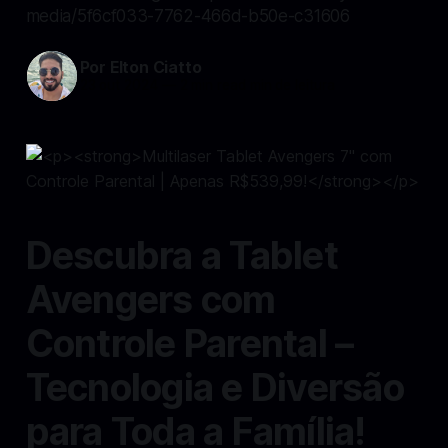
media/5f6cf033-7762-466d-b50e-c31606
Por Elton Ciatto
23 out 2024
—
2 min read min de leitura
Descubra a Tablet
Avengers com
Controle Parental –
Tecnologia e Diversão
para Toda a Família!