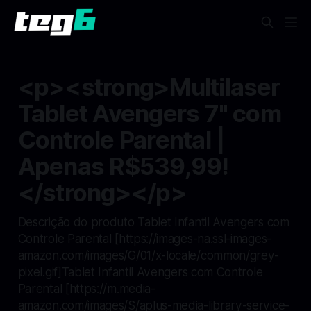
<p><strong>Multilaser
Tablet Avengers 7" com
Controle Parental |
Apenas R$539,99!
</strong></p>
Descrição do produto Tablet Infantil Avengers com
Controle Parental [https://images-na.ssl-images-
amazon.com/images/G/01/x-locale/common/grey-
pixel.gif]Tablet Infantil Avengers com Controle
Parental [https://m.media-
amazon.com/images/S/aplus-media-library-service-