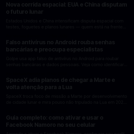
Nova corrida espacial: EUA e China disputam
o futuro lunar
Estados Unidos e China intensificam disputa espacial com
testes, foguetes e planos lunares — quem está na frente
rumo à Lua antes de 2030? A corrida espacial voltou a
Por Mateus Barreto
12 fev 2026
ganhar destaque global com Estados Unidos e China
Falso antivírus no Android rouba senhas
disputando protagonismo na exploração lunar, em um
bancárias e preocupa especialistas
cenário que une avanços tecnológicos, testes de
Golpe usa app falso de antivírus no Android para roubar
senhas bancárias e dados pessoais. Veja como identificar e
se proteger. Um novo golpe envolvendo aplicativos falsos
Por Mateus Barreto
11 fev 2026
de antivírus no Android está chamando atenção de
SpaceX adia planos de chegar a Marte e
especialistas em cibersegurança. Em vez de proteger o
volta atenção para a Lua
celular, o app fraudulento atua como um
SpaceX troca foco de missão a Marte por desenvolvimento
de cidade lunar e mira pouso não tripulado na Lua em 2027,
diz Elon Musk. A SpaceX, a empresa aeroespacial fundada
Por Mateus Barreto
11 fev 2026
por Elon Musk, anunciou uma mudança significativa na sua
Guia completo: como ativar e usar o
estratégia de exploração espacial: os planos para uma
Facebook Namoro no seu celular
missão humana ou
Aprenda a ativar o Facebook Namoro, configurar seu perfil