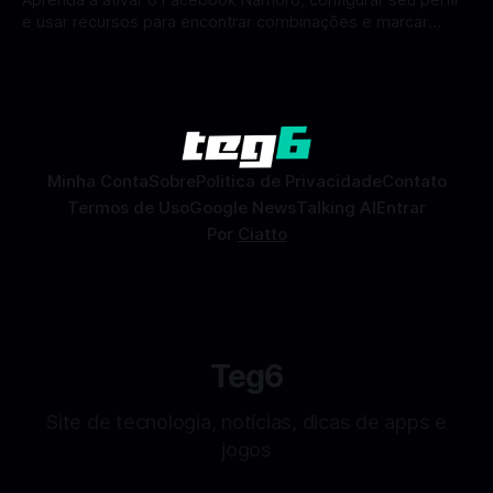
e usar recursos para encontrar combinações e marcar
encontros reais no app. O Facebook Namoro (Facebook
Por Mateus Barreto
09 fev 2026
Dating) é uma ferramenta gratuita dentro do app do
Facebook que permite conhecer pessoas novas, fazer
combinações e, com sorte, marcar encontros reais — tudo
sem
Minha Conta
Sobre
Politica de Privacidade
Contato
Termos de Uso
Google News
Talking AI
Entrar
Por
Ciatto
Teg6
Site de tecnologia, notícias, dicas de apps e
jogos