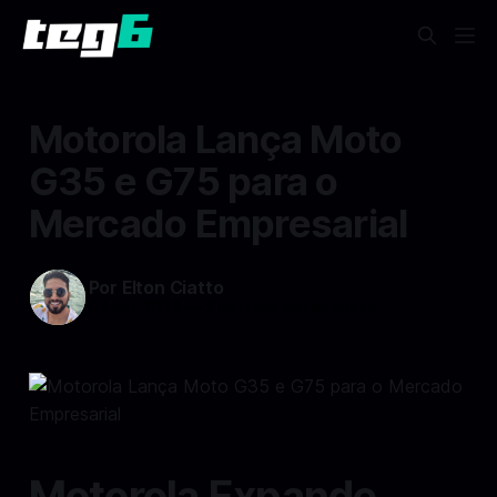
Motorola Lança Moto
G35 e G75 para o
Mercado Empresarial
Por Elton Ciatto
04 dez 2024
—
3 min read min de leitura
Motorola Expande