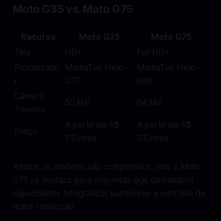
Moto G35 vs. Moto G75
Recurso
Moto G35
Moto G75
Tela
HD+
Full HD+
Processado
MediaTek Helio
MediaTek Helio
r
G37
G99
Câmera
50 MP
64 MP
Traseira
A partir de R$
A partir de R$
Preço
210/mês
210/mês
Ambos os modelos são competitivos, mas o Moto
G75 se destaca para empresas que demandam
capacidades fotográficas superiores e uma tela de
maior resolução.