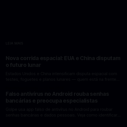
LEIA MAIS
Nova corrida espacial: EUA e China disputam
o futuro lunar
Estados Unidos e China intensificam disputa espacial com
testes, foguetes e planos lunares — quem está na frente
rumo à Lua antes de 2030? A corrida espacial voltou a
Por Mateus Barreto
12 fev 2026
ganhar destaque global com Estados Unidos e China
Falso antivírus no Android rouba senhas
disputando protagonismo na exploração lunar, em um
bancárias e preocupa especialistas
cenário que une avanços tecnológicos, testes de
Golpe usa app falso de antivírus no Android para roubar
senhas bancárias e dados pessoais. Veja como identificar e
se proteger. Um novo golpe envolvendo aplicativos falsos
Por Mateus Barreto
11 fev 2026
de antivírus no Android está chamando atenção de