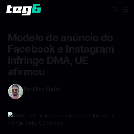
Modelo de anúncio do
Facebook e Instagram
infringe DMA, UE
afirmou
Por Elton Ciatto
01 jul 2024
—
5 min read min de leitura