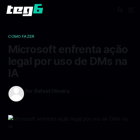
COMO FAZER
Microsoft enfrenta ação
legal por uso de DMs na
IA
Por Rafael Oliveira
23 jan 2025
—
5 min read min de leitura