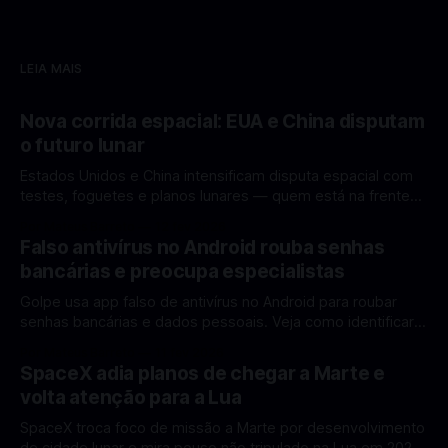
LEIA MAIS
Nova corrida espacial: EUA e China disputam
o futuro lunar
Estados Unidos e China intensificam disputa espacial com
testes, foguetes e planos lunares — quem está na frente
rumo à Lua antes de 2030? A corrida espacial voltou a
Por Mateus Barreto
12 fev 2026
ganhar destaque global com Estados Unidos e China
Falso antivírus no Android rouba senhas
disputando protagonismo na exploração lunar, em um
bancárias e preocupa especialistas
cenário que une avanços tecnológicos, testes de
Golpe usa app falso de antivírus no Android para roubar
senhas bancárias e dados pessoais. Veja como identificar e
se proteger. Um novo golpe envolvendo aplicativos falsos
Por Mateus Barreto
11 fev 2026
de antivírus no Android está chamando atenção de
SpaceX adia planos de chegar a Marte e
especialistas em cibersegurança. Em vez de proteger o
volta atenção para a Lua
celular, o app fraudulento atua como um
SpaceX troca foco de missão a Marte por desenvolvimento
de cidade lunar e mira pouso não tripulado na Lua em 2027,