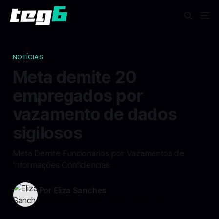
NOTÍCIAS
Meta demite 20
empregados por
vazamento de dados
sigilosos
Meta Demite Funcionários por Vazamentos de
Informações Confidenciais
Por Eliza Sanches
27 fev 2025
—
4 min read min de leitura