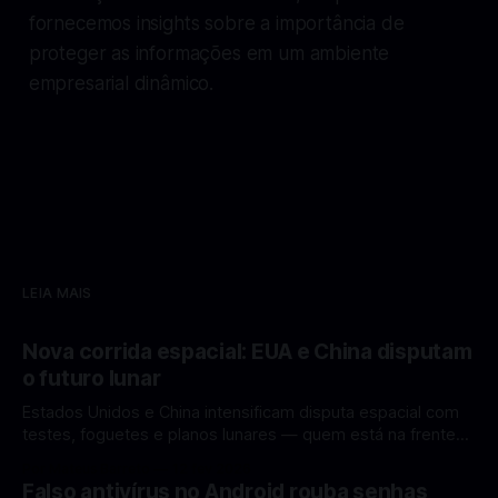
fornecemos insights sobre a importância de
proteger as informações em um ambiente
empresarial dinâmico.
LEIA MAIS
Nova corrida espacial: EUA e China disputam
o futuro lunar
Estados Unidos e China intensificam disputa espacial com
testes, foguetes e planos lunares — quem está na frente
rumo à Lua antes de 2030? A corrida espacial voltou a
Por Mateus Barreto
12 fev 2026
ganhar destaque global com Estados Unidos e China
Falso antivírus no Android rouba senhas