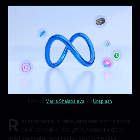
Foto de 
Mariia Shalabaieva
 em 
Unsplash
R
ecentemente, a Meta, empresa controladora
do Facebook e Instagram, tomou medidas
drásticas contra vazamentos de informações