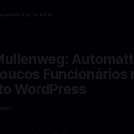
ompras
Review
Talking AI
Mullenweg: Automatt
oucos Funcionários 
ito WordPress
Ciatto
—
4 min read min de leitura