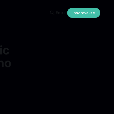
Entrar
Inscreva-se
ic
no