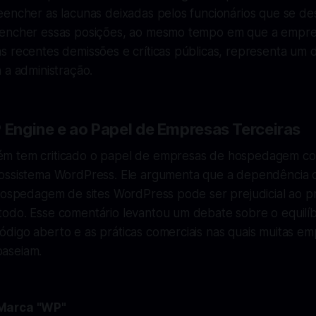
encher as lacunas deixadas pelos funcionários que se des
encher essas posições, ao mesmo tempo em que a empres
 recentes demissões e críticas públicas, representa um d
 a administração.
P Engine e ao Papel de Empresas Terceiras
m tem criticado o papel de empresas de hospedagem c
ossistema WordPress. Ele argumenta que a dependência
 hospedagem de sites WordPress pode ser prejudicial ao p
odo. Esse comentário levantou um debate sobre o equilíb
digo aberto e as práticas comerciais nas quais muitas e
aseiam.
Marca "WP"