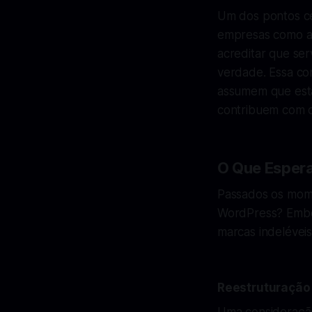
Um dos pontos ce
empresas como a 
acreditar que se
verdade. Essa co
assumem que estã
contribuem com o
O Que Espera
Passados os mome
WordPress? Embor
marcas indelévei
Reestruturação