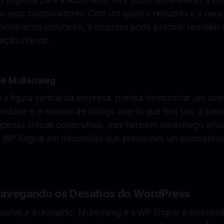
 urgente para a Automattic será como restabelecer a co
re seus colaboradores. Com um quadro reduzido e a nece
volvimento constante, a empresa pode precisar reavaliar 
ação interna.
 de Mullenweg
a figura central da empresa, precisa demonstrar um com
nidade e o modelo de código aberto que tem sido a bas
o apenas críticas construtivas, mas também um esforço ativ
 WP Engine em discussões que promovam um ecossistema
Navegando os Desafios do WordPress
nvolve a Automattic, Mullenweg e a WP Engine é emblemát