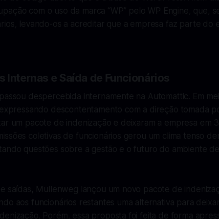
upação com o uso da marca “WP” pelo WP Engine, que, s
rios, levando-os a acreditar que a empresa faz parte do 
 Internas e Saída de Funcionários
 passou despercebida internamente na Automattic. Em meio
, expressando descontentamento com a direção tomada p
tar um pacote de indenização e deixaram a empresa em 3
issões coletivas de funcionários gerou um clima tenso de
tando questões sobre a gestão e o futuro do ambiente de
de saídas, Mullenweg lançou um novo pacote de indeniza
ndo aos funcionários restantes uma alternativa para deix
denização. Porém, essa proposta foi feita de forma apre