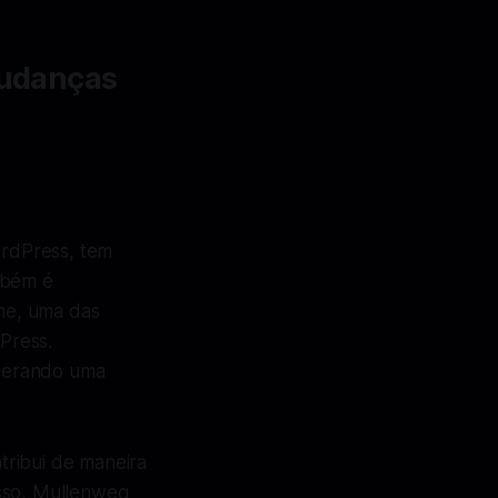
Mudanças
ordPress, tem
mbém é
ne, uma das
Press.
 gerando uma
tribui de maneira
isso, Mullenweg