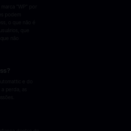
a marca "WP" por
tes podem
ss, o que não é
usuários, que
 que não
ess?
utomattic e do
 a perda, as
ussões.