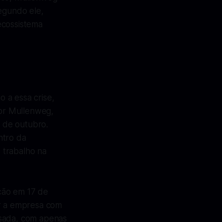
egundo ele,
ecossistema
 a essa crise,
or Mullenweg,
 de outubro.
ntro da
 trabalho na
ção em 17 de
ar a empresa com
ssada, com apenas