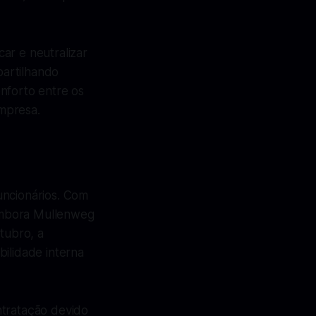
ar e neutralizar
partilhando
nforto entre os
mpresa.
uncionários. Com
Embora Mullenweg
tubro, a
bilidade interna
ntratação devido