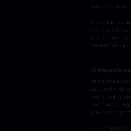
quatro horas par
O tom das declara
um possível “vaz
detalhes da situa
funcionários, au
O Impacto no
Antes dessa séri
as recentes demi
tenha confirmado
necessidade urgen
que pode impacta
Um ponto interes