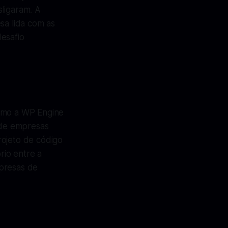
ligaram. A
a lida com as
esafio
omo a WP Engine
 de empresas
rojeto de código
rio entre a
mpresas de