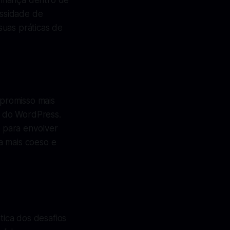
nfiança dentro de
ssidade de
suas práticas de
promisso mais
e do WordPress.
o para envolver
 mais coeso e
ica dos desafios