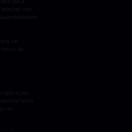
edida que a
s relações com
sustentabilidade
 será um
 futuro da
as operações
esenrola nessa
rso do