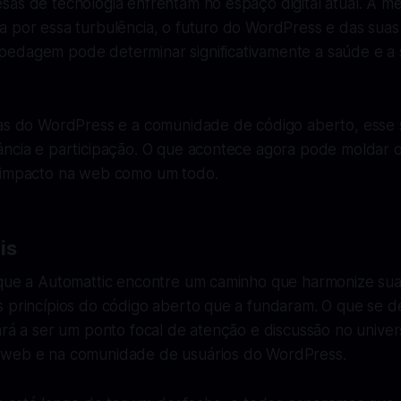
sas de tecnologia enfrentam no espaço digital atual. À m
a por essa turbulência, o futuro do WordPress e das sua
edagem pode determinar significativamente a saúde e a 
tas do WordPress e a comunidade de código aberto, esse
ância e participação. O que acontece agora pode moldar o
 impacto na web como um todo.
is
 que a Automattic encontre um caminho que harmonize su
s princípios do código aberto que a fundaram. O que se d
ará a ser um ponto focal de atenção e discussão no unive
 web e na comunidade de usuários do WordPress.