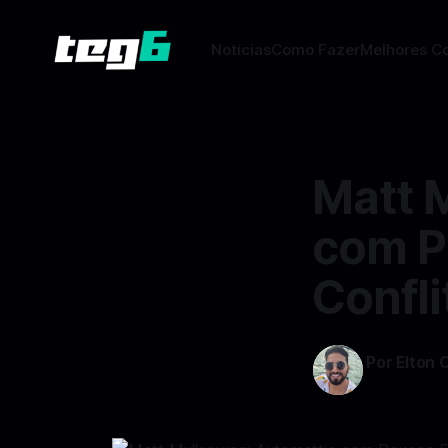
Notícias
Como Fazer
Melhores C
Matt 
com P
Confl
Por Elton 
30 out 2024