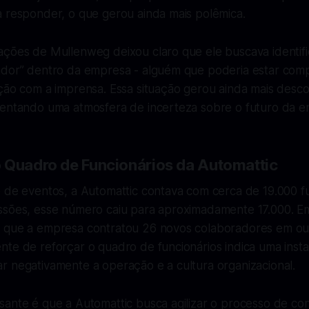
a responder, o que gerou ainda mais polêmica.
ções de Mullenweg deixou claro que ele buscava identific
ador” dentro da empresa - alguém que poderia estar com
ção com a imprensa. Essa situação gerou ainda mais desco
mentando uma atmosfera de incerteza sobre o futuro da e
 Quadro de Funcionários da Automattic
e de eventos, a Automattic contava com cerca de 19.000 f
ssões, esse número caiu para aproximadamente 17.000. 
 que a empresa contratou 26 novos colaboradores em ou
te de reforçar o quadro de funcionários indica uma insta
r negativamente a operação e a cultura organizacional.
sante é que a Automattic busca agilizar o processo de co