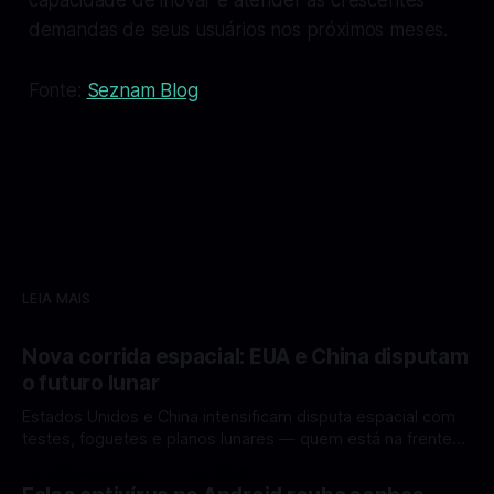
demandas de seus usuários nos próximos meses.
Fonte:
Seznam Blog
LEIA MAIS
Nova corrida espacial: EUA e China disputam
o futuro lunar
Estados Unidos e China intensificam disputa espacial com
testes, foguetes e planos lunares — quem está na frente
rumo à Lua antes de 2030? A corrida espacial voltou a
Por Mateus Barreto
12 fev 2026
ganhar destaque global com Estados Unidos e China