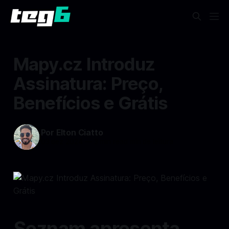
Mapy.cz Introduz
Assinatura: Preço,
Benefícios e Grátis
Por Elton Ciatto
03 dez 2024
—
3 min read min de leitura
Seznam apresenta