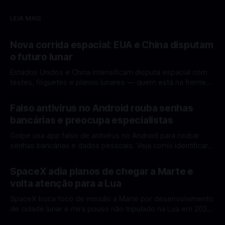
LEIA MAIS
Nova corrida espacial: EUA e China disputam
o futuro lunar
Estados Unidos e China intensificam disputa espacial com
testes, foguetes e planos lunares — quem está na frente
rumo à Lua antes de 2030? A corrida espacial voltou a
Por Mateus Barreto
12 fev 2026
ganhar destaque global com Estados Unidos e China
Falso antivírus no Android rouba senhas
disputando protagonismo na exploração lunar, em um
bancárias e preocupa especialistas
cenário que une avanços tecnológicos, testes de
Golpe usa app falso de antivírus no Android para roubar
senhas bancárias e dados pessoais. Veja como identificar e
se proteger. Um novo golpe envolvendo aplicativos falsos
Por Mateus Barreto
11 fev 2026
de antivírus no Android está chamando atenção de
SpaceX adia planos de chegar a Marte e
especialistas em cibersegurança. Em vez de proteger o
volta atenção para a Lua
celular, o app fraudulento atua como um
SpaceX troca foco de missão a Marte por desenvolvimento
de cidade lunar e mira pouso não tripulado na Lua em 2027,
diz Elon Musk. A SpaceX, a empresa aeroespacial fundada
Por Mateus Barreto
11 fev 2026