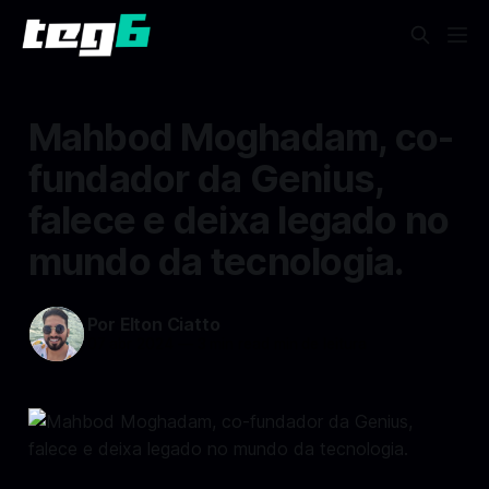
Mahbod Moghadam, co-
fundador da Genius,
falece e deixa legado no
mundo da tecnologia.
Por Elton Ciatto
07 abr 2024
—
3 min read min de leitura