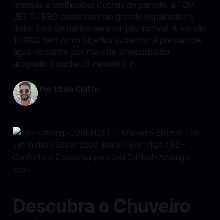
famosas e conhecidas duchas de parede, a TOP
JET TURBO conta com um grande espalhador e
maior área de banho para um jato incrível. A versão
TURBO tem como objetivo aumentar a pressão de
água no banho por meio de pressurizador
acoplado à ducha. O modelo é in
Por Elton Ciatto
21 out 2024
—
2 min read min de leitura
Descubra o Chuveiro