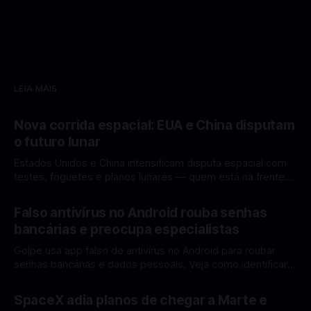
LEIA MAIS
Nova corrida espacial: EUA e China disputam
o futuro lunar
Estados Unidos e China intensificam disputa espacial com
testes, foguetes e planos lunares — quem está na frente
rumo à Lua antes de 2030? A corrida espacial voltou a
Por Mateus Barreto
12 fev 2026
ganhar destaque global com Estados Unidos e China
Falso antivírus no Android rouba senhas
disputando protagonismo na exploração lunar, em um
bancárias e preocupa especialistas
cenário que une avanços tecnológicos, testes de
Golpe usa app falso de antivírus no Android para roubar
senhas bancárias e dados pessoais. Veja como identificar e
se proteger. Um novo golpe envolvendo aplicativos falsos
Por Mateus Barreto
11 fev 2026
de antivírus no Android está chamando atenção de
SpaceX adia planos de chegar a Marte e
especialistas em cibersegurança. Em vez de proteger o