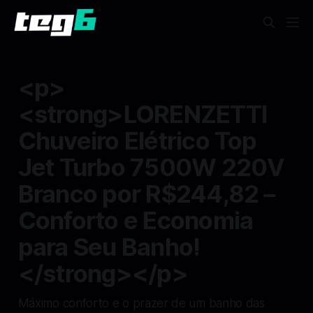
<p>
<strong>LORENZETTI
Chuveiro Elétrico Top
Jet Turbo 7500W 220V
Branco por R$244,82 –
Conforto e Economia
para Seu Banho!
</strong></p>
Máximo conforto e o prazer de um banho das