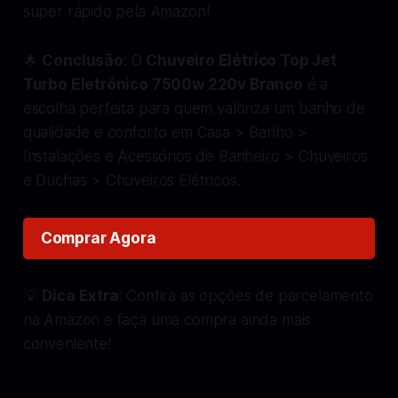
super rápido pela Amazon!
🌟
Conclusão
: O
Chuveiro Elétrico Top Jet
Turbo Eletrônico 7500w 220v Branco
é a
escolha perfeita para quem valoriza um banho de
qualidade e conforto em Casa > Banho >
Instalações e Acessórios de Banheiro > Chuveiros
e Duchas > Chuveiros Elétricos.
Comprar Agora
💡
Dica Extra
: Confira as opções de parcelamento
na Amazon e faça uma compra ainda mais
conveniente!