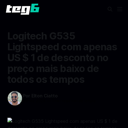
Logitech G535
Lightspeed com apenas
US $ 1 de desconto no
preço mais baixo de
todos os tempos
Por Elton Ciatto
29 fev 2024
—
1 min read min de leitura