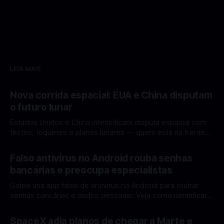
LEIA MAIS
Nova corrida espacial: EUA e China disputam
o futuro lunar
Estados Unidos e China intensificam disputa espacial com
testes, foguetes e planos lunares — quem está na frente
rumo à Lua antes de 2030? A corrida espacial voltou a
Por Mateus Barreto
12 fev 2026
ganhar destaque global com Estados Unidos e China
Falso antivírus no Android rouba senhas
disputando protagonismo na exploração lunar, em um
bancárias e preocupa especialistas
cenário que une avanços tecnológicos, testes de
Golpe usa app falso de antivírus no Android para roubar
senhas bancárias e dados pessoais. Veja como identificar e
se proteger. Um novo golpe envolvendo aplicativos falsos
Por Mateus Barreto
11 fev 2026
de antivírus no Android está chamando atenção de
SpaceX adia planos de chegar a Marte e