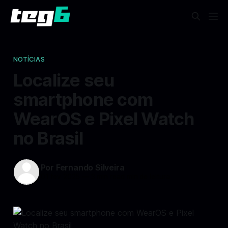
NOTÍCIAS
Localize seu
smartphone com
WearOS e Pixel Watch
no Brasil
Por Fernando Silveira
01 fev 2025
—
3 min read min de leitura