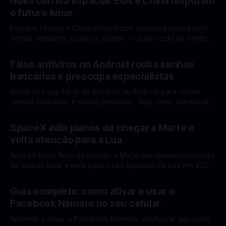
Nova corrida espacial: EUA e China disputam
o futuro lunar
Estados Unidos e China intensificam disputa espacial com
testes, foguetes e planos lunares — quem está na frente
rumo à Lua antes de 2030? A corrida espacial voltou a
Por Mateus Barreto
12 fev 2026
ganhar destaque global com Estados Unidos e China
Falso antivírus no Android rouba senhas
disputando protagonismo na exploração lunar, em um
bancárias e preocupa especialistas
cenário que une avanços tecnológicos, testes de
Golpe usa app falso de antivírus no Android para roubar
senhas bancárias e dados pessoais. Veja como identificar e
se proteger. Um novo golpe envolvendo aplicativos falsos
Por Mateus Barreto
11 fev 2026
de antivírus no Android está chamando atenção de
SpaceX adia planos de chegar a Marte e
especialistas em cibersegurança. Em vez de proteger o
volta atenção para a Lua
celular, o app fraudulento atua como um
SpaceX troca foco de missão a Marte por desenvolvimento
de cidade lunar e mira pouso não tripulado na Lua em 2027,
diz Elon Musk. A SpaceX, a empresa aeroespacial fundada
Por Mateus Barreto
11 fev 2026
por Elon Musk, anunciou uma mudança significativa na sua
Guia completo: como ativar e usar o
estratégia de exploração espacial: os planos para uma
Facebook Namoro no seu celular
missão humana ou
Aprenda a ativar o Facebook Namoro, configurar seu perfil