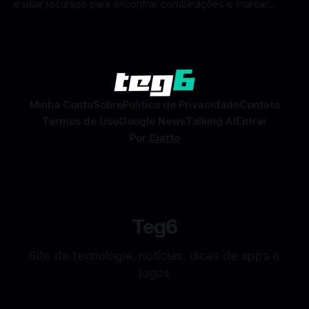
e usar recursos para encontrar combinações e marcar
encontros reais no app. O Facebook Namoro (Facebook
Por Mateus Barreto
09 fev 2026
Dating) é uma ferramenta gratuita dentro do app do
Facebook que permite conhecer pessoas novas, fazer
combinações e, com sorte, marcar encontros reais — tudo
sem
Minha Conta
Sobre
Politica de Privacidade
Contato
Termos de Uso
Google News
Talking AI
Entrar
Por
Ciatto
Teg6
Site de tecnologia, notícias, dicas de apps e
jogos