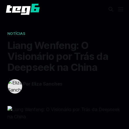
NOTÍCIAS
Liang Wenfeng: O
Visionário por Trás da
Deepseek na China
Por Eliza Sanches
14 fev 2025
—
3 min read min de leitura