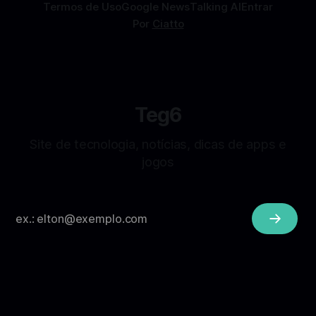
Termos de Uso
Google News
Talking AI
Entrar
Por
Ciatto
Teg6
Site de tecnologia, notícias, dicas de apps e
jogos