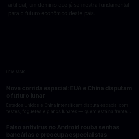
artificial, um domínio que já se mostra fundamental
para o futuro econômico deste país.
LEIA MAIS
Nova corrida espacial: EUA e China disputam
o futuro lunar
Estados Unidos e China intensificam disputa espacial com
testes, foguetes e planos lunares — quem está na frente
rumo à Lua antes de 2030? A corrida espacial voltou a
Por Mateus Barreto
12 fev 2026
ganhar destaque global com Estados Unidos e China
Falso antivírus no Android rouba senhas
disputando protagonismo na exploração lunar, em um
bancárias e preocupa especialistas
cenário que une avanços tecnológicos, testes de