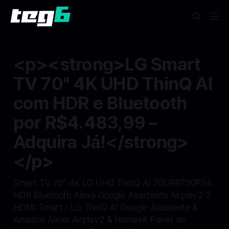
<p><strong>LG Smart
TV 70" 4K UHD ThinQ AI
com HDR e Bluetooth
por R$4.483,99 –
Adquira Já!</strong>
</p>
Smart TV 70" 4K LG UHD ThinQ AI 70UR8750PSA
HDR Bluetooth Alexa Google Assistente Airplay2 3
HDMI Smart - LG ThinQ AI Google Assistente &
Amazon Alexa Airplay2 & Homekit Painel de