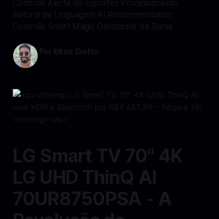
Controle Alerta de Esportes Processamento
Natural de Linguagem AI Recommendation
Controle Smart Magic Otimizador de Game
Por Elton Ciatto
05 out 2024
—
2 min read min de leitura
LG Smart TV 70" 4K
LG UHD ThinQ AI
70UR8750PSA - A