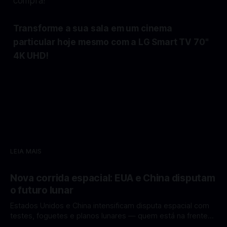
compra!
Transforme a sua sala em um cinema
particular hoje mesmo com a LG Smart TV 70"
4K UHD!
LEIA MAIS
Nova corrida espacial: EUA e China disputam
o futuro lunar
Estados Unidos e China intensificam disputa espacial com
testes, foguetes e planos lunares — quem está na frente
rumo à Lua antes de 2030? A corrida espacial voltou a