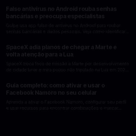
Por Mateus Barreto
12 fev 2026
ganhar destaque global com Estados Unidos e China
Falso antivírus no Android rouba senhas
disputando protagonismo na exploração lunar, em um
bancárias e preocupa especialistas
cenário que une avanços tecnológicos, testes de
Golpe usa app falso de antivírus no Android para roubar
senhas bancárias e dados pessoais. Veja como identificar e
se proteger. Um novo golpe envolvendo aplicativos falsos
Por Mateus Barreto
11 fev 2026
de antivírus no Android está chamando atenção de
SpaceX adia planos de chegar a Marte e
especialistas em cibersegurança. Em vez de proteger o
volta atenção para a Lua
celular, o app fraudulento atua como um
SpaceX troca foco de missão a Marte por desenvolvimento
de cidade lunar e mira pouso não tripulado na Lua em 2027,
diz Elon Musk. A SpaceX, a empresa aeroespacial fundada
Por Mateus Barreto
11 fev 2026
por Elon Musk, anunciou uma mudança significativa na sua
Guia completo: como ativar e usar o
estratégia de exploração espacial: os planos para uma
Facebook Namoro no seu celular
missão humana ou
Aprenda a ativar o Facebook Namoro, configurar seu perfil
e usar recursos para encontrar combinações e marcar
encontros reais no app. O Facebook Namoro (Facebook
Por Mateus Barreto
09 fev 2026
Dating) é uma ferramenta gratuita dentro do app do
Facebook que permite conhecer pessoas novas, fazer
combinações e, com sorte, marcar encontros reais — tudo