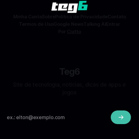
sem
Minha Conta
Sobre
Politica de Privacidade
Contato
Termos de Uso
Google News
Talking AI
Entrar
Por
Ciatto
Teg6
Site de tecnologia, notícias, dicas de apps e
jogos