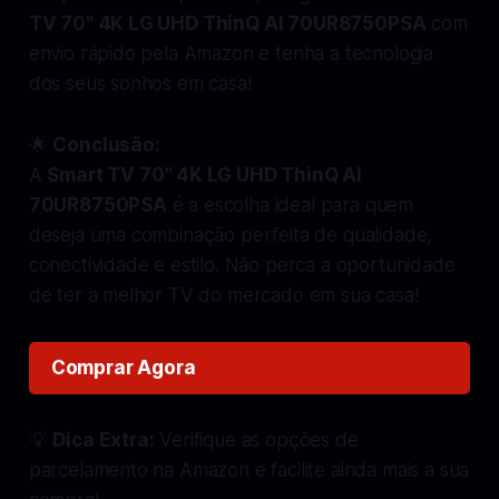
TV 70" 4K LG UHD ThinQ AI 70UR8750PSA
com
envio rápido pela Amazon e tenha a tecnologia
dos seus sonhos em casa!
🌟
Conclusão:
A
Smart TV 70" 4K LG UHD ThinQ AI
70UR8750PSA
é a escolha ideal para quem
deseja uma combinação perfeita de qualidade,
conectividade e estilo. Não perca a oportunidade
de ter a melhor TV do mercado em sua casa!
Comprar Agora
💡
Dica Extra:
Verifique as opções de
parcelamento na Amazon e facilite ainda mais a sua