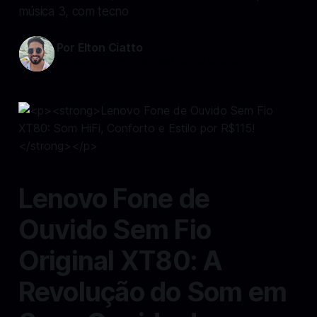
música 3, com tecno
Por Elton Ciatto
19 out 2024
—
2 min read min de leitura
Lenovo Fone de
Ouvido Sem Fio
Original XT80: A
Revolução do Som em