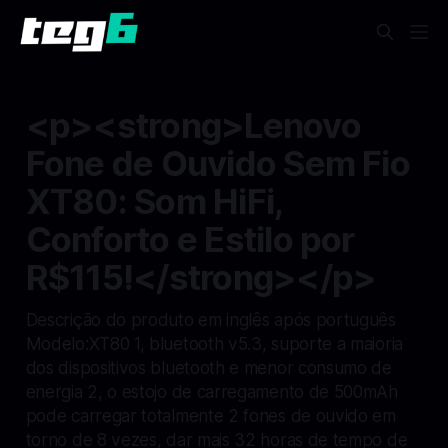
<p><strong>Lenovo
Fone de Ouvido Sem Fio
XT80: Som HiFi,
Conforto e Estilo por
R$115!</strong></p>
Descrição do produto em inglês após português
Modelo:XT80 1, bluetooth v5.3, suporte a maioria
dos dispositivos bluetooth e menor consumo de
energia 2, o estojo de carregamento de 500mAh
pode carregar totalmente 2 fones de ouvido em
torno de 8 vezes, dar mais 32 horas de tempo de