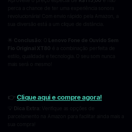
Aproveite o preço especial de
R$115,00
e não
perca a chance de ter uma experiência sonora
revolucionária! Com envio rápido pela Amazon, a
sua diversão está a um clique de distância.
🌟
Conclusão
: O
Lenovo Fone de Ouvido Sem
Fio Original XT80
é a combinação perfeita de
estilo, qualidade e tecnologia. O seu som nunca
mais será o mesmo!
👉
Clique aqui e compre agora!
💡
Dica Extra
: Verifique as opções de
parcelamento na Amazon para facilitar ainda mais a
sua compra!