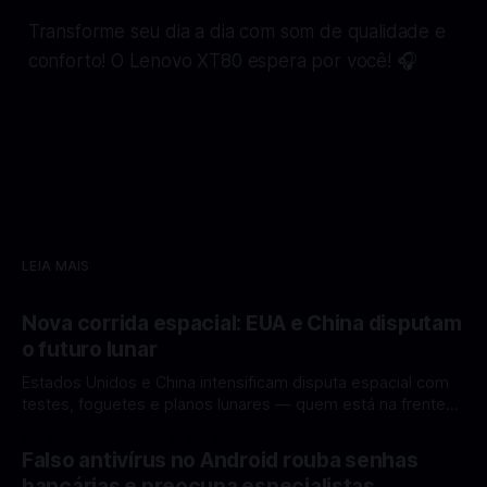
Transforme seu dia a dia com som de qualidade e
conforto! O Lenovo XT80 espera por você! 🎧
LEIA MAIS
Nova corrida espacial: EUA e China disputam
o futuro lunar
Estados Unidos e China intensificam disputa espacial com
testes, foguetes e planos lunares — quem está na frente
rumo à Lua antes de 2030? A corrida espacial voltou a
Por Mateus Barreto
12 fev 2026
ganhar destaque global com Estados Unidos e China
Falso antivírus no Android rouba senhas
disputando protagonismo na exploração lunar, em um
bancárias e preocupa especialistas