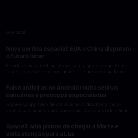
LEIA MAIS
Nova corrida espacial: EUA e China disputam
o futuro lunar
Estados Unidos e China intensificam disputa espacial com
testes, foguetes e planos lunares — quem está na frente
rumo à Lua antes de 2030? A corrida espacial voltou a
Por Mateus Barreto
12 fev 2026
ganhar destaque global com Estados Unidos e China
Falso antivírus no Android rouba senhas
disputando protagonismo na exploração lunar, em um
bancárias e preocupa especialistas
cenário que une avanços tecnológicos, testes de
Golpe usa app falso de antivírus no Android para roubar
senhas bancárias e dados pessoais. Veja como identificar e
se proteger. Um novo golpe envolvendo aplicativos falsos
Por Mateus Barreto
11 fev 2026
de antivírus no Android está chamando atenção de
SpaceX adia planos de chegar a Marte e
especialistas em cibersegurança. Em vez de proteger o
volta atenção para a Lua
celular, o app fraudulento atua como um