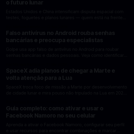
o futuro lunar
Estados Unidos e China intensificam disputa espacial com
testes, foguetes e planos lunares — quem está na frente
rumo à Lua antes de 2030? A corrida espacial voltou a
Por Mateus Barreto
12 fev 2026
ganhar destaque global com Estados Unidos e China
Falso antivírus no Android rouba senhas
disputando protagonismo na exploração lunar, em um
bancárias e preocupa especialistas
cenário que une avanços tecnológicos, testes de
Golpe usa app falso de antivírus no Android para roubar
senhas bancárias e dados pessoais. Veja como identificar e
se proteger. Um novo golpe envolvendo aplicativos falsos
Por Mateus Barreto
11 fev 2026
de antivírus no Android está chamando atenção de
SpaceX adia planos de chegar a Marte e
especialistas em cibersegurança. Em vez de proteger o
volta atenção para a Lua
celular, o app fraudulento atua como um
SpaceX troca foco de missão a Marte por desenvolvimento
de cidade lunar e mira pouso não tripulado na Lua em 2027,
diz Elon Musk. A SpaceX, a empresa aeroespacial fundada
Por Mateus Barreto
11 fev 2026
por Elon Musk, anunciou uma mudança significativa na sua
Guia completo: como ativar e usar o
estratégia de exploração espacial: os planos para uma
Facebook Namoro no seu celular
missão humana ou
Aprenda a ativar o Facebook Namoro, configurar seu perfil
e usar recursos para encontrar combinações e marcar