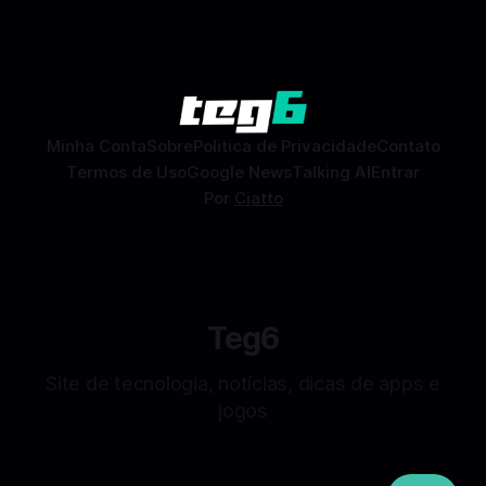
encontros reais no app. O Facebook Namoro (Facebook
Por Mateus Barreto
09 fev 2026
Dating) é uma ferramenta gratuita dentro do app do
Facebook que permite conhecer pessoas novas, fazer
combinações e, com sorte, marcar encontros reais — tudo
sem
Minha Conta
Sobre
Politica de Privacidade
Contato
Termos de Uso
Google News
Talking AI
Entrar
Por
Ciatto
Teg6
Site de tecnologia, notícias, dicas de apps e
jogos