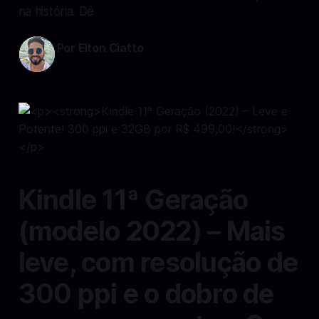
na história. Dê
Por Elton Ciatto
15 set 2024
—
2 min read min de leitura
Kindle 11ª Geração
(modelo 2022) – Mais
leve, com resolução de
300 ppi e o dobro de