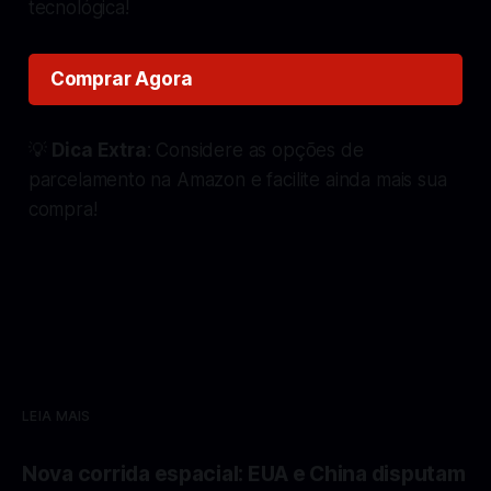
tecnológica!
Comprar Agora
💡
Dica Extra
: Considere as opções de
parcelamento na Amazon e facilite ainda mais sua
compra!
LEIA MAIS
Nova corrida espacial: EUA e China disputam