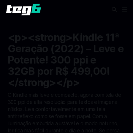
<p><strong>Kindle 11ª
Geração (2022) – Leve e
Potente! 300 ppi e
32GB por R$ 499,00!
</strong></p>
O Kindle mais leve e compacto, agora com tela de
300 ppi de alta resolução para textos e imagens
nítidos. Leia confortavelmente em uma tela
antirreflexo como se fosse em papel. Com a
iluminação embutida ajustável e o modo noturno,
ler fica mais fácil durante o dia e a noite. Se perca