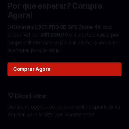
Por que esperar? Compre
Agora!
O
Kiminors L900 PRO SE GPS Drone 4K
está
disponível por
R$1.390,00
e a oferta é válida por
tempo limitado! Acesse já o link abaixo e leve suas
aventuras para os céus!
Comprar Agora
💡 Dica Extra:
Confira as opções de parcelamento disponíveis na
Amazon para facilitar seu investimento!