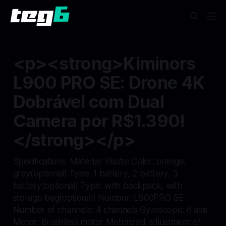
<p><strong>Kiminors
L900 PRO SE: Drone 4K
Dobrável com Dual
Camera por R$1.390!
</strong></p>
Specifications: Material: Plastic Color: orange,
gray(optional) Type: 1 battery, 2 battery, 3
battery(optional) Type: with backpack, with
storage bag(optional) Number: L900PRO SE
Number of channels: 4 channels Gyroscope: 6 axis
Motor: Brushless motor Motorized adjustment of