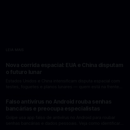
LEIA MAIS
Nova corrida espacial: EUA e China disputam
o futuro lunar
Estados Unidos e China intensificam disputa espacial com
testes, foguetes e planos lunares — quem está na frente
rumo à Lua antes de 2030? A corrida espacial voltou a
Por Mateus Barreto
12 fev 2026
ganhar destaque global com Estados Unidos e China
Falso antivírus no Android rouba senhas
disputando protagonismo na exploração lunar, em um
bancárias e preocupa especialistas
cenário que une avanços tecnológicos, testes de
Golpe usa app falso de antivírus no Android para roubar
senhas bancárias e dados pessoais. Veja como identificar e
se proteger. Um novo golpe envolvendo aplicativos falsos