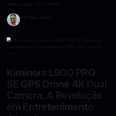
camera angle: 90° Camera
Por Elton Ciatto
19 out 2024
—
3 min read min de leitura
Kiminors L900 PRO
SE GPS Drone 4K Dual
Camera: A Revolução
em Entretenimento