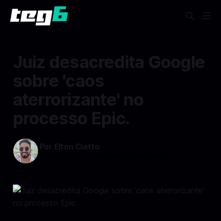
Juiz desacredita Google
sobre 'caos
aterrorizante' no
processo Epic.
Por Elton Ciatto
24 mai 2024
—
1 min read min de leitura