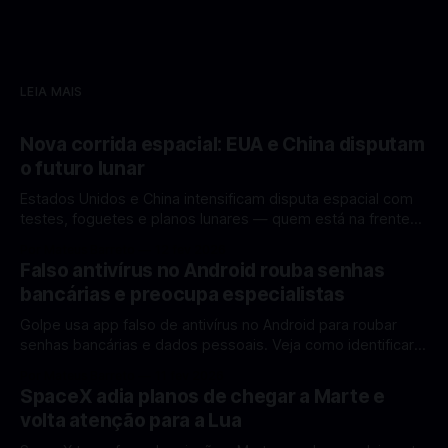
LEIA MAIS
Nova corrida espacial: EUA e China disputam
o futuro lunar
Estados Unidos e China intensificam disputa espacial com
testes, foguetes e planos lunares — quem está na frente
rumo à Lua antes de 2030? A corrida espacial voltou a
Por Mateus Barreto
12 fev 2026
ganhar destaque global com Estados Unidos e China
Falso antivírus no Android rouba senhas
disputando protagonismo na exploração lunar, em um
bancárias e preocupa especialistas
cenário que une avanços tecnológicos, testes de
Golpe usa app falso de antivírus no Android para roubar
senhas bancárias e dados pessoais. Veja como identificar e
se proteger. Um novo golpe envolvendo aplicativos falsos
Por Mateus Barreto
11 fev 2026
de antivírus no Android está chamando atenção de
SpaceX adia planos de chegar a Marte e
especialistas em cibersegurança. Em vez de proteger o
volta atenção para a Lua
celular, o app fraudulento atua como um