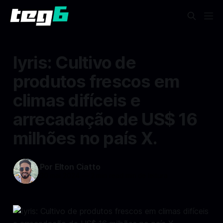
Iyris: Cultivo de
produtos frescos em
climas difíceis e
arrecadação de US$ 16
milhões no país X.
Por Elton Ciatto
30 mai 2024
—
2 min read min de leitura