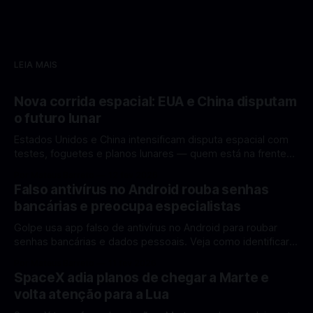
LEIA MAIS
Nova corrida espacial: EUA e China disputam
o futuro lunar
Estados Unidos e China intensificam disputa espacial com
testes, foguetes e planos lunares — quem está na frente
rumo à Lua antes de 2030? A corrida espacial voltou a
Por Mateus Barreto
12 fev 2026
ganhar destaque global com Estados Unidos e China
Falso antivírus no Android rouba senhas
disputando protagonismo na exploração lunar, em um
bancárias e preocupa especialistas
cenário que une avanços tecnológicos, testes de
Golpe usa app falso de antivírus no Android para roubar
senhas bancárias e dados pessoais. Veja como identificar e
se proteger. Um novo golpe envolvendo aplicativos falsos
Por Mateus Barreto
11 fev 2026
de antivírus no Android está chamando atenção de
SpaceX adia planos de chegar a Marte e
especialistas em cibersegurança. Em vez de proteger o
volta atenção para a Lua
celular, o app fraudulento atua como um