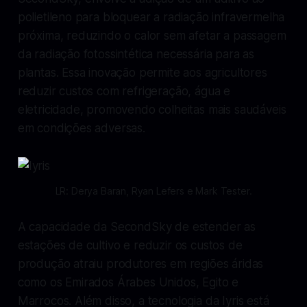
polietileno para bloquear a radiação infravermelha
próxima, reduzindo o calor sem afetar a passagem
da radiação fotossintética necessária para as
plantas. Essa inovação permite aos agricultores
reduzir custos com refrigeração, água e
eletricidade, promovendo colheitas mais saudáveis
em condições adversas.
LR: Derya Baran, Ryan Lefers e Mark Tester.
A capacidade da SecondSky de estender as
estações de cultivo e reduzir os custos de
produção atraiu produtores em regiões áridas
como os Emirados Árabes Unidos, Egito e
Marrocos. Além disso, a tecnologia da Iyris está