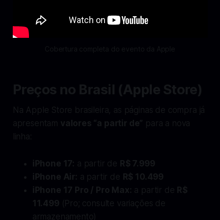
Cobertura completa do evento da Apple
Preços no Brasil (Apple Store)
Na Apple Store brasileira, as páginas de compra já
apresentam
valores “a partir de”
para a nova
linha:
iPhone 17:
a partir de
R$ 7.999
iPhone Air:
a partir de
R$ 10.499
iPhone 17 Pro / Pro Max:
a partir de
R$
11.499
(Pro; consulte variações de
armazenamento)