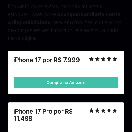
Enquanto os varejistas nacionais atualizam
estoques, você pode
acompanhar diariamente
a disponibilidade
pela Amazon. Assim que o link
de compra estiver habilitado, ele será atualizado
nesta página:
iPhone 17 por 
R$ 7.999
Compra na Amazon
iPhone 17 Pro por 
R$ 
11.499