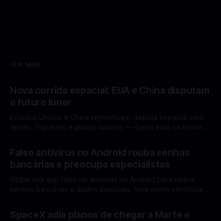
LEIA MAIS
Nova corrida espacial: EUA e China disputam
o futuro lunar
Estados Unidos e China intensificam disputa espacial com
testes, foguetes e planos lunares — quem está na frente
rumo à Lua antes de 2030? A corrida espacial voltou a
Por Mateus Barreto
12 fev 2026
ganhar destaque global com Estados Unidos e China
Falso antivírus no Android rouba senhas
disputando protagonismo na exploração lunar, em um
bancárias e preocupa especialistas
cenário que une avanços tecnológicos, testes de
Golpe usa app falso de antivírus no Android para roubar
senhas bancárias e dados pessoais. Veja como identificar e
se proteger. Um novo golpe envolvendo aplicativos falsos
Por Mateus Barreto
11 fev 2026
de antivírus no Android está chamando atenção de
SpaceX adia planos de chegar a Marte e
especialistas em cibersegurança. Em vez de proteger o