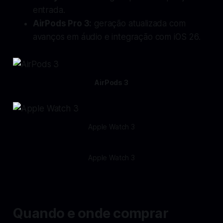
entrada.
AirPods Pro 3:
geração atualizada com
avanços em áudio e integração com iOS 26.
AirPods 3
Apple Watch 3
Apple Watch 3
Quando e onde comprar