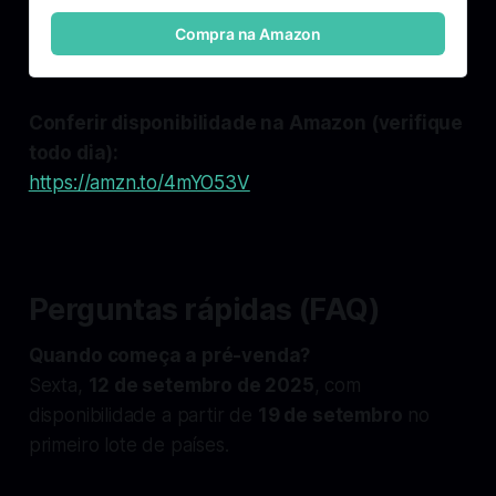
Compra na Amazon
Conferir disponibilidade na Amazon (verifique
todo dia):
https://amzn.to/4mYO53V
Perguntas rápidas (FAQ)
Quando começa a pré-venda?
Sexta,
12 de setembro de 2025
, com
disponibilidade a partir de
19 de setembro
no
primeiro lote de países.