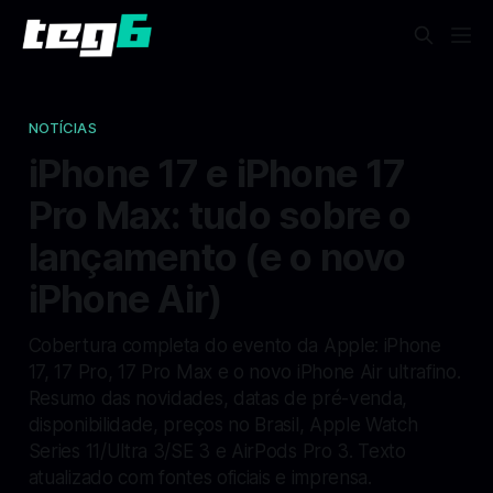
NOTÍCIAS
iPhone 17 e iPhone 17
Pro Max: tudo sobre o
lançamento (e o novo
iPhone Air)
Cobertura completa do evento da Apple: iPhone
17, 17 Pro, 17 Pro Max e o novo iPhone Air ultrafino.
Resumo das novidades, datas de pré-venda,
disponibilidade, preços no Brasil, Apple Watch
Series 11/Ultra 3/SE 3 e AirPods Pro 3. Texto
atualizado com fontes oficiais e imprensa.