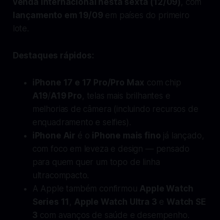
venda internacional nesta sexta (12/09)
, com
lançamento em 19/09
em países do primeiro
lote.
Destaques rápidos:
iPhone 17 e 17 Pro/Pro Max
com chip
A19
/
A19 Pro
, telas mais brilhantes e
melhorias de câmera (incluindo recursos de
enquadramento e selfies).
iPhone Air
é o
iPhone mais fino
já lançado,
com foco em leveza e design — pensado
para quem quer um topo de linha
ultracompacto.
A Apple também confirmou
Apple Watch
Series 11
,
Apple Watch Ultra 3
e
Watch SE
3
com avanços de saúde e desempenho.