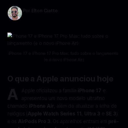
Por Elton Ciatto
09 set 2025
—
4 min read min de leitura
iPhone 17 e iPhone 17 Pro Max: tudo sobre o lançamento 
(e o novo iPhone Air)
O que a Apple anunciou hoje
A
Apple oficializou a família
iPhone 17
e
apresentou um novo modelo ultrafino
chamado
iPhone Air
, além de atualizar a linha de
relógios (
Apple Watch Series 11
,
Ultra 3
e
SE 3
)
e os
AirPods Pro 3
. Os aparelhos entram em
pré-