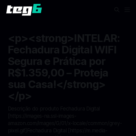
<p><strong>INTELAR:
Fechadura Digital WIFI
Segura e Prática por
R$1.359,00 – Proteja
sua Casa!</strong>
</p>
Descrição do produto Fechadura Digital
[https://images-na.ssl-images-
amazon.com/images/G/01/x-locale/common/grey-
pixel.gif]Fechadura Digital [https://m.media-