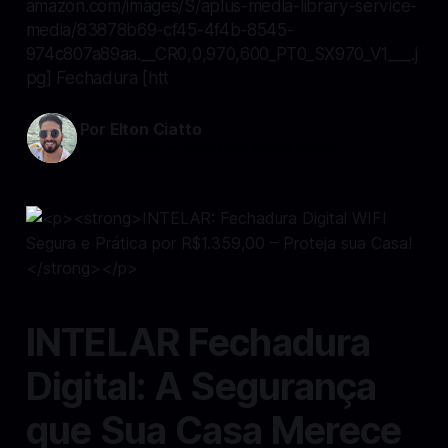
amazon.com/images/S/aplus-media-library-service-
media/83878b69-cf45-4f4b-8545-
974c807a89aa.__CR0,0,970,600_PT0_SX970_V1___.j
pg] Fechadura [htt
Por Elton Ciatto
05 out 2024
—
2 min read min de leitura
INTELAR Fechadura
Digital: A Segurança
que Sua Casa Merece