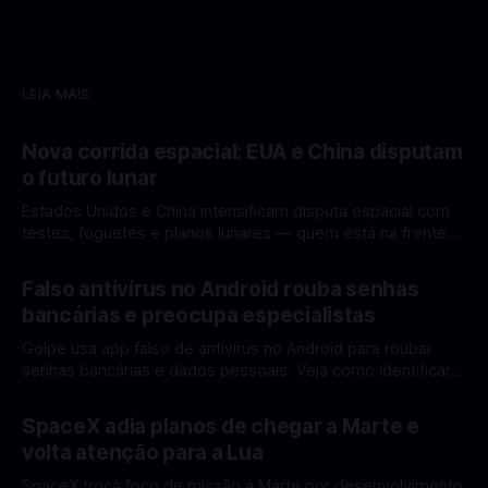
LEIA MAIS
Nova corrida espacial: EUA e China disputam
o futuro lunar
Estados Unidos e China intensificam disputa espacial com
testes, foguetes e planos lunares — quem está na frente
rumo à Lua antes de 2030? A corrida espacial voltou a
Por Mateus Barreto
12 fev 2026
ganhar destaque global com Estados Unidos e China
Falso antivírus no Android rouba senhas
disputando protagonismo na exploração lunar, em um
bancárias e preocupa especialistas
cenário que une avanços tecnológicos, testes de
Golpe usa app falso de antivírus no Android para roubar
senhas bancárias e dados pessoais. Veja como identificar e
se proteger. Um novo golpe envolvendo aplicativos falsos
Por Mateus Barreto
11 fev 2026
de antivírus no Android está chamando atenção de
SpaceX adia planos de chegar a Marte e
especialistas em cibersegurança. Em vez de proteger o
volta atenção para a Lua
celular, o app fraudulento atua como um
SpaceX troca foco de missão a Marte por desenvolvimento