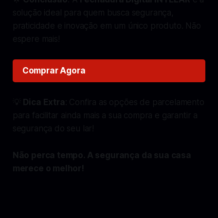
solução ideal para quem busca segurança,
praticidade e inovação em um único produto. Não
espere mais!
Comprar Agora
💡
Dica Extra
: Confira as opções de parcelamento
para facilitar ainda mais a sua compra e garantir a
segurança do seu lar!
Não perca tempo. A segurança da sua casa
merece o melhor!