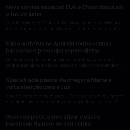
Nova corrida espacial: EUA e China disputam
o futuro lunar
Estados Unidos e China intensificam disputa espacial com
testes, foguetes e planos lunares — quem está na frente
rumo à Lua antes de 2030? A corrida espacial voltou a
Por Mateus Barreto
12 fev 2026
ganhar destaque global com Estados Unidos e China
Falso antivírus no Android rouba senhas
disputando protagonismo na exploração lunar, em um
bancárias e preocupa especialistas
cenário que une avanços tecnológicos, testes de
Golpe usa app falso de antivírus no Android para roubar
senhas bancárias e dados pessoais. Veja como identificar e
se proteger. Um novo golpe envolvendo aplicativos falsos
Por Mateus Barreto
11 fev 2026
de antivírus no Android está chamando atenção de
SpaceX adia planos de chegar a Marte e
especialistas em cibersegurança. Em vez de proteger o
volta atenção para a Lua
celular, o app fraudulento atua como um
SpaceX troca foco de missão a Marte por desenvolvimento
de cidade lunar e mira pouso não tripulado na Lua em 2027,
diz Elon Musk. A SpaceX, a empresa aeroespacial fundada
Por Mateus Barreto
11 fev 2026
por Elon Musk, anunciou uma mudança significativa na sua
Guia completo: como ativar e usar o
estratégia de exploração espacial: os planos para uma
Facebook Namoro no seu celular
missão humana ou