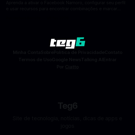
Aprenda a ativar o Facebook Namoro, configurar seu perfil
e usar recursos para encontrar combinações e marcar
encontros reais no app. O Facebook Namoro (Facebook
Por Mateus Barreto
09 fev 2026
Dating) é uma ferramenta gratuita dentro do app do
Facebook que permite conhecer pessoas novas, fazer
combinações e, com sorte, marcar encontros reais — tudo
sem
Minha Conta
Sobre
Politica de Privacidade
Contato
Termos de Uso
Google News
Talking AI
Entrar
Por
Ciatto
Teg6
Site de tecnologia, notícias, dicas de apps e
jogos