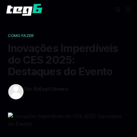
COMO FAZER
Inovações Imperdíveis
do CES 2025:
Destaques do Evento
Por Rafael Oliveira
07 jan 2025
—
3 min read min de leitura