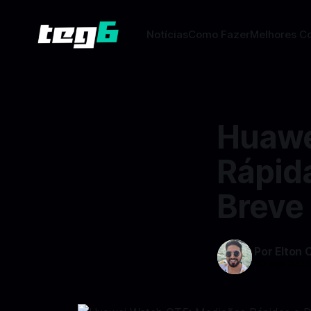
Notícias
Como Fazer
Melhores C
Huawe
Rápid
Breve
Por Elton 
30 ago 202