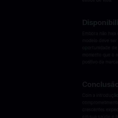
estilos de vida.
Disponibi
Embora não haja 
modelo deve ser 
oportunidade de e
momento que o rel
positivo da marc
Conclusã
Com a introdução
comprometimento 
crescentes expec
em sua saúde e b