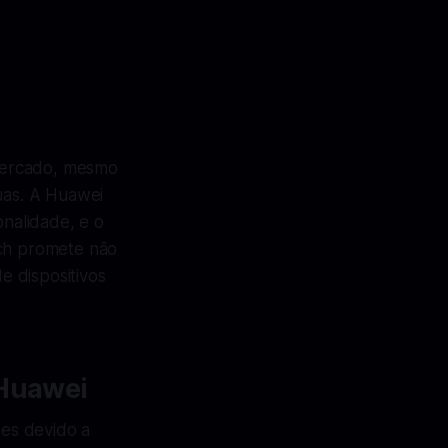
 mercado, mesmo
uas. A Huawei
nalidade, e o
ch promete não
e dispositivos
 Huawei
es devido a