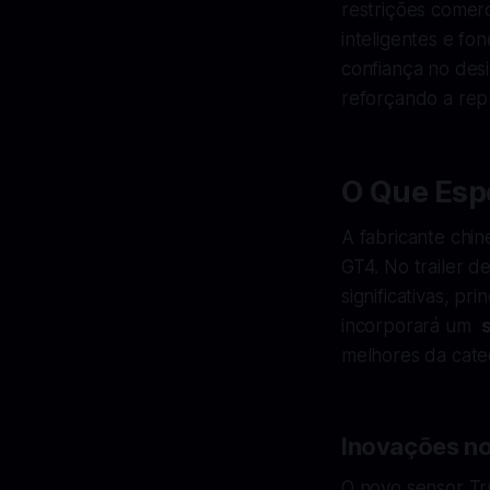
restrições comerc
inteligentes e fo
confiança no des
reforçando a rep
O Que Esp
A fabricante chi
GT4. No trailer 
significativas, p
incorporará um
melhores da cate
Inovações n
O novo sensor Tr