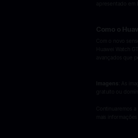
apresentado em b
Como o Huaw
Com o novo senso
Huawei Watch GT5
avançados que po
Imagens
: As ima
gratuito ou domín
Continuaremos a 
mais informações 