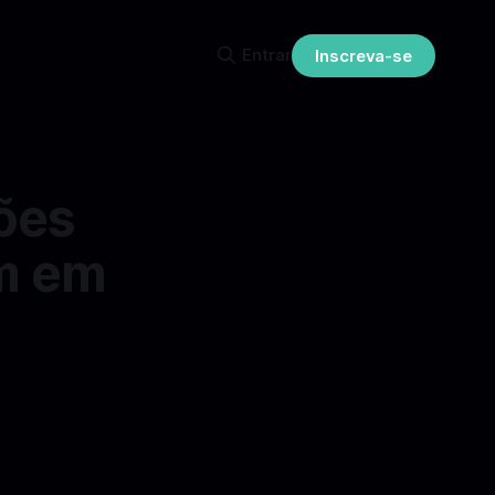
Entrar
Inscreva-se
ões
m em