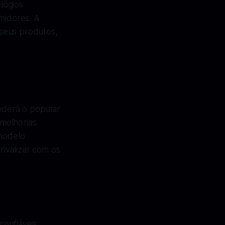
elógios
midores. A
seus produtos,
ederá o popular
melhorias
 modelo
ivalizar com os
onfiáveis,