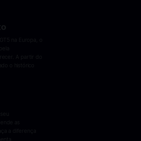
to
 GT5 na Europa, o
pela
ecer. A partir do
do o histórico
 seu
tende as
aça a diferença
menta