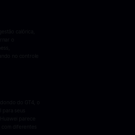
estão calórica,
rnar o
ness,
ando no controle
redondo do GT4, o
l para seus
a Huawei parece
 com diferentes