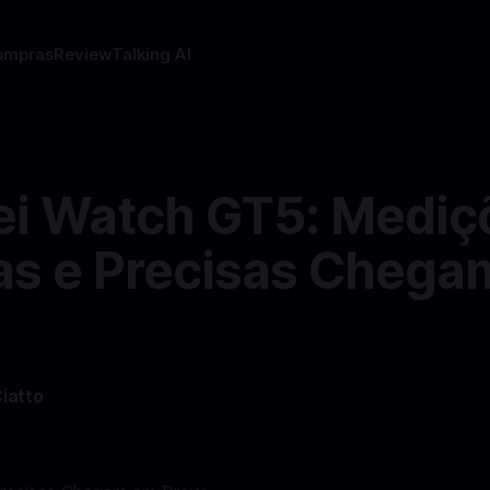
ompras
Review
Talking AI
i Watch GT5: Mediç
as e Precisas Chega
Ciatto
4
—
3 min read min de leitura