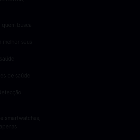
ra quem busca
m melhor seus
 saúde
ades de saúde
 detecção
de smartwatches,
 apenas