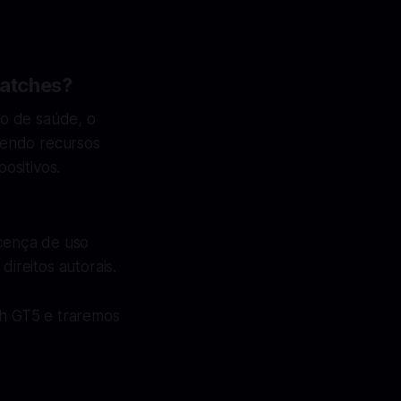
atches?
o de saúde, o
cendo recursos
ositivos.
licença de uso
direitos autorais.
h GT5 e traremos