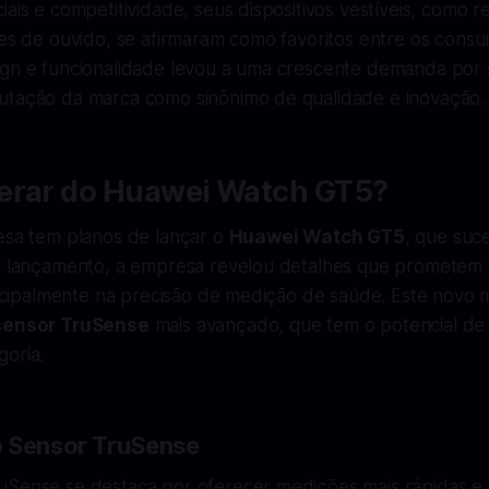
iais e competitividade, seus dispositivos vestíveis, como r
nes de ouvido, se afirmaram como favoritos entre os consu
ign e funcionalidade levou a uma crescente demanda por 
utação da marca como sinônimo de qualidade e inovação.
erar do Huawei Watch GT5?
nesa tem planos de lançar o
Huawei Watch GT5
, que suc
de lançamento, a empresa revelou detalhes que prometem 
rincipalmente na precisão de medição de saúde. Este novo
sensor TruSense
mais avançado, que tem o potencial de r
goria.
o Sensor TruSense
uSense se destaca por oferecer medições mais rápidas e c