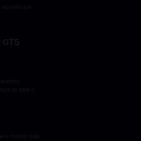
 aqueles que
h GT5
equência
tura da pele e
ue o modelo seja