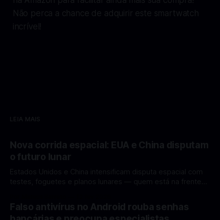
Não perca a chance de adquirir este smartwatch
incrível!
LEIA MAIS
Nova corrida espacial: EUA e China disputam
o futuro lunar
Estados Unidos e China intensificam disputa espacial com
testes, foguetes e planos lunares — quem está na frente
rumo à Lua antes de 2030? A corrida espacial voltou a
Por Mateus Barreto
12 fev 2026
ganhar destaque global com Estados Unidos e China
Falso antivírus no Android rouba senhas
disputando protagonismo na exploração lunar, em um
bancárias e preocupa especialistas