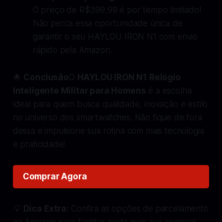
O preço de R$399,99 é por tempo limitado!
Não perca essa oportunidade única de
garantir o seu HAYLOU IRON N1 com envio
rápido pela Amazon.
🌟
Conclusão
O
HAYLOU IRON N1 Relógio
Inteligente Militar para Homens
é a escolha
ideal para quem busca qualidade, inovação e estilo
no universo dos smartwatches. Não fique de fora
dessa e impulsione sua rotina com mais tecnologia
e praticidade!
Comprar Agora
💡
Dica Extra:
Confira as opções de parcelamento
na Amazon para facilitar ainda mais sua compra!