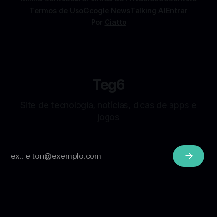
Termos de Uso
Google News
Talking AI
Entrar
Por
Ciatto
Teg6
Site de tecnologia, notícias, dicas de apps e
jogos