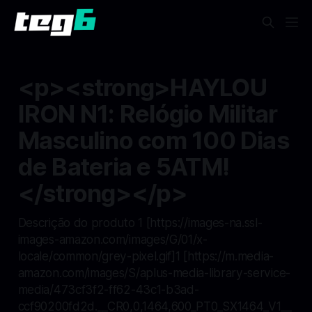
<p><strong>HAYLOU
IRON N1: Relógio Militar
Masculino com 100 Dias
de Bateria e 5ATM!
</strong></p>
Descrição do produto 1 [https://images-na.ssl-
images-amazon.com/images/G/01/x-
locale/common/grey-pixel.gif]1 [https://m.media-
amazon.com/images/S/aplus-media-library-service-
media/473cf3f2-ff62-43c1-b3ad-
ccf90200fd2d.__CR0,0,1464,600_PT0_SX1464_V1__