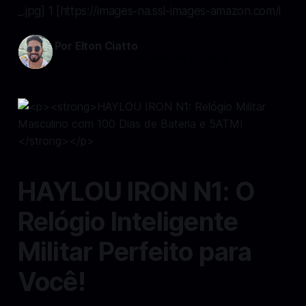
_.jpg] 1 [https://images-na.ssl-images-amazon.com/i
Por Elton Ciatto
03 out 2024
—
2 min read min de leitura
HAYLOU IRON N1: O
Relógio Inteligente
Militar Perfeito para
Você!