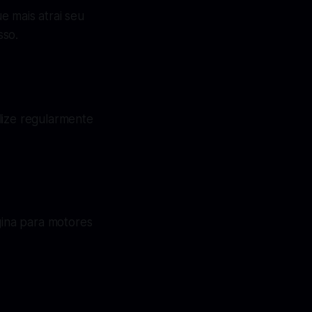
e mais atrai seu
sso.
lize regularmente
ágina para motores