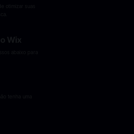
e otimizar suas
sca.
 o Wix
assos abaixo para
 não tenha uma