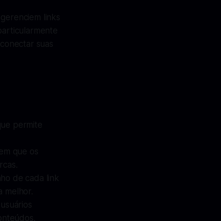
 gerenciem links
particularmente
 conectar suas
que permite
tem que os
rcas.
ho de cada link
a melhor.
 usuários
conteúdos.