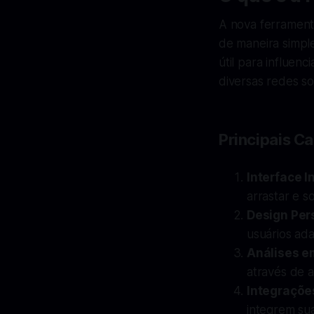
A nova ferramenta
de maneira simple
útil para influen
diversas redes so
Principais Ca
Interface I
arrastar e so
Design Per
usuários ada
Análises e
através de a
Integraçõe
integrem sua