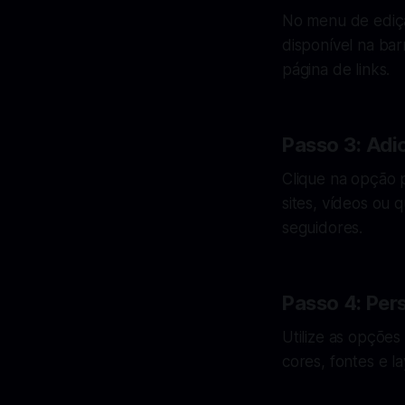
No menu de edição
disponível na ba
página de links.
Passo 3: Adi
Clique na opção p
sites, vídeos ou 
seguidores.
Passo 4: Per
Utilize as opções 
cores, fontes e l