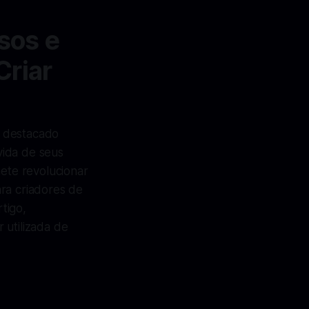
sos e
Criar
e destacado
vida de seus
ete revolucionar
ara criadores de
tigo,
 utilizada de