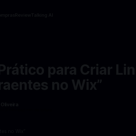
ompras
Review
Talking AI
Prático para Criar Li
raentes no Wix”
 Oliveira
—
3 min read min de leitura