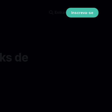
Entrar
Inscreva-se
nks de