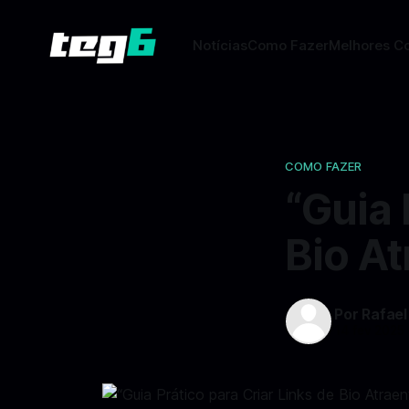
Notícias
Como Fazer
Melhores C
COMO FAZER
“Guia 
Bio At
Por Rafael
14 fev 2025