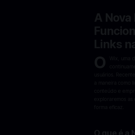
A Nova 
Funcion
Links n
O
Wix, uma d
continuame
usuários. Recent
a maneira como l
conteúdo e empre
exploraremos as c
forma eficaz.
O que é a