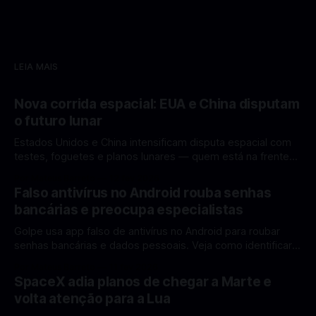
LEIA MAIS
Nova corrida espacial: EUA e China disputam
o futuro lunar
Estados Unidos e China intensificam disputa espacial com
testes, foguetes e planos lunares — quem está na frente
rumo à Lua antes de 2030? A corrida espacial voltou a
Por Mateus Barreto
12 fev 2026
ganhar destaque global com Estados Unidos e China
Falso antivírus no Android rouba senhas
disputando protagonismo na exploração lunar, em um
bancárias e preocupa especialistas
cenário que une avanços tecnológicos, testes de
Golpe usa app falso de antivírus no Android para roubar
senhas bancárias e dados pessoais. Veja como identificar e
se proteger. Um novo golpe envolvendo aplicativos falsos
Por Mateus Barreto
11 fev 2026
de antivírus no Android está chamando atenção de
SpaceX adia planos de chegar a Marte e
especialistas em cibersegurança. Em vez de proteger o
volta atenção para a Lua
celular, o app fraudulento atua como um