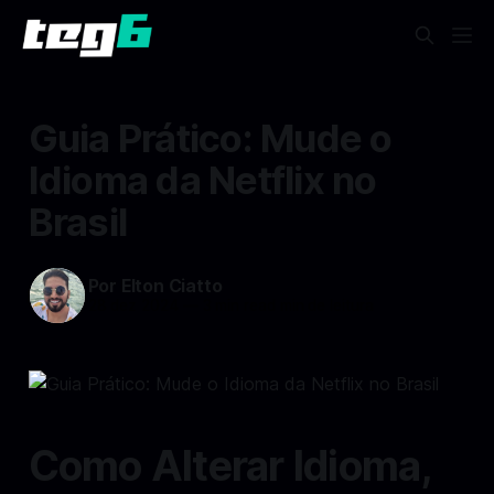
Guia Prático: Mude o
Idioma da Netflix no
Brasil
Por Elton Ciatto
28 dez 2024
—
3 min read min de leitura
Como Alterar Idioma,