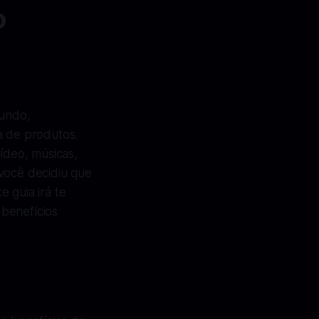
o
mundo,
a de produtos.
ídeo, músicas,
 você decidiu que
 guia irá te
benefícios