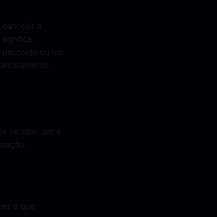
 cancelar a
ignifica.
m desconto ou um
 cancelamento.
ve receber um e-
rmação.
ber o que