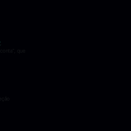
r
.
 conta", que
seção