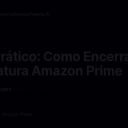
ompras
Review
Talking AI
Prático: Como Encerr
atura Amazon Prime
Ciatto
4
—
3 min read min de leitura