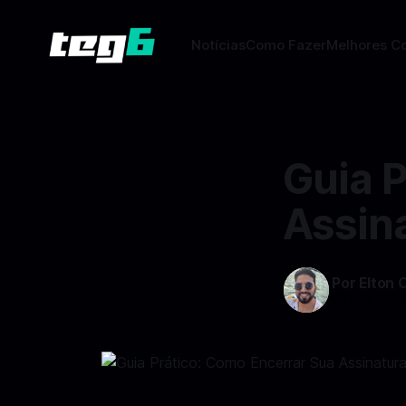
Notícias
Como Fazer
Melhores C
Guia 
Assin
Por Elton 
03 dez 202