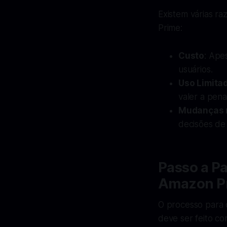
Existem várias r
Prime:
Custo
: Ape
usuários.
Uso Limita
valer a pena
Mudanças 
decisões de
Passo a Pa
Amazon P
O processo para 
deve ser feito c