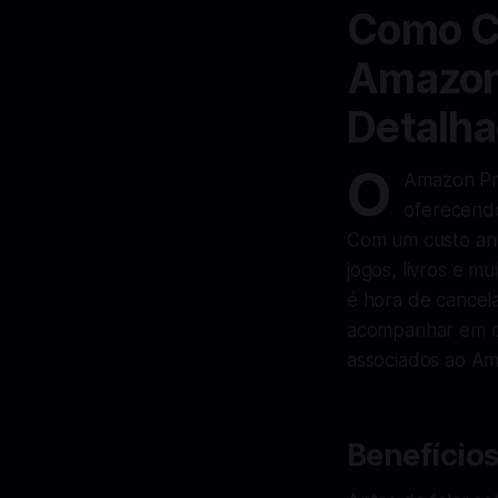
Como Ca
Amazon 
Detalh
O
Amazon Pri
oferecendo
Com um custo anu
jogos, livros e 
é hora de cancela
acompanhar em ca
associados ao Am
Benefício