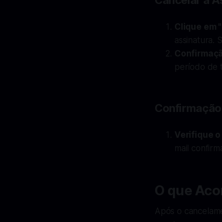
Cancelar a A
Clique em 
assinatura. 
Confirmaç
período de t
Confirmação
Verifique 
mail confirm
O que Aco
Após o cancelame