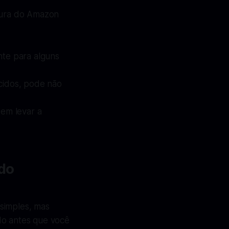
atura do Amazon
nte para alguns
ecidos, pode não
dem levar a
 do
simples, mas
do antes que você