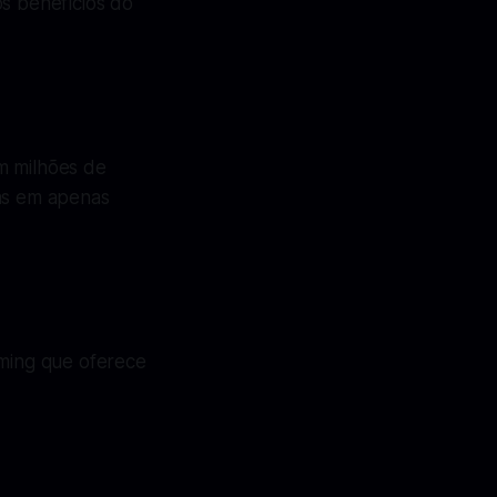
os benefícios do
m milhões de
as em apenas
ming que oferece