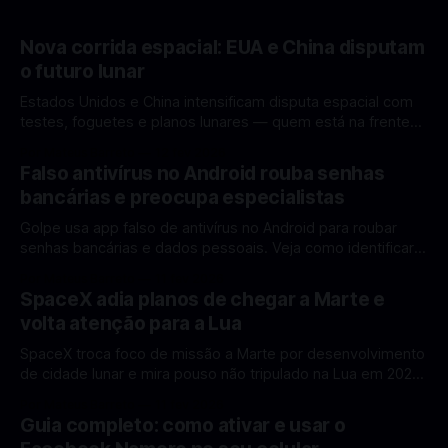
Nova corrida espacial: EUA e China disputam
o futuro lunar
Estados Unidos e China intensificam disputa espacial com
testes, foguetes e planos lunares — quem está na frente
rumo à Lua antes de 2030? A corrida espacial voltou a
Por Mateus Barreto
12 fev 2026
ganhar destaque global com Estados Unidos e China
Falso antivírus no Android rouba senhas
disputando protagonismo na exploração lunar, em um
bancárias e preocupa especialistas
cenário que une avanços tecnológicos, testes de
Golpe usa app falso de antivírus no Android para roubar
senhas bancárias e dados pessoais. Veja como identificar e
se proteger. Um novo golpe envolvendo aplicativos falsos
Por Mateus Barreto
11 fev 2026
de antivírus no Android está chamando atenção de
SpaceX adia planos de chegar a Marte e
especialistas em cibersegurança. Em vez de proteger o
volta atenção para a Lua
celular, o app fraudulento atua como um
SpaceX troca foco de missão a Marte por desenvolvimento
de cidade lunar e mira pouso não tripulado na Lua em 2027,
diz Elon Musk. A SpaceX, a empresa aeroespacial fundada
Por Mateus Barreto
11 fev 2026
por Elon Musk, anunciou uma mudança significativa na sua
Guia completo: como ativar e usar o
estratégia de exploração espacial: os planos para uma