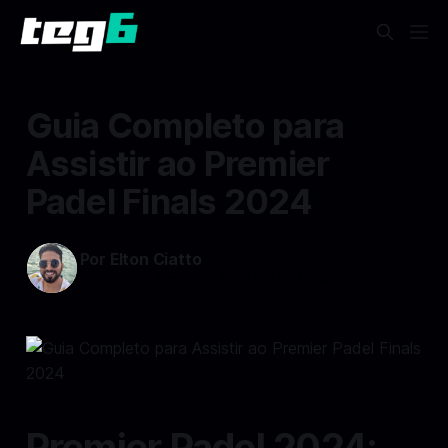
Guia Completo para
Assistir ao Premier
Padel Finals 2024
Por Elton Ciatto
18 dez 2024
—
3 min read min de leitura
Premier Padel 2024: