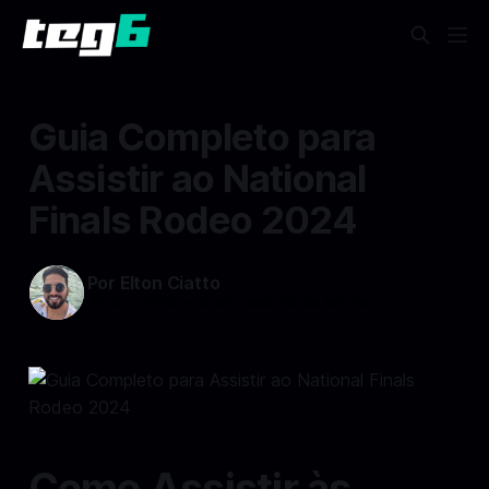
Guia Completo para
Assistir ao National
Finals Rodeo 2024
Por Elton Ciatto
12 dez 2024
—
4 min read min de leitura
Como Assistir às