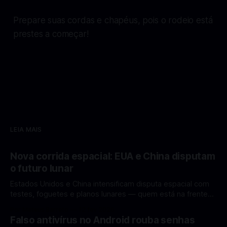
Prepare suas cordas e chapéus, pois o rodeio está
prestes a começar!
LEIA MAIS
Nova corrida espacial: EUA e China disputam
o futuro lunar
Estados Unidos e China intensificam disputa espacial com
testes, foguetes e planos lunares — quem está na frente
rumo à Lua antes de 2030? A corrida espacial voltou a
Por Mateus Barreto
12 fev 2026
ganhar destaque global com Estados Unidos e China
Falso antivírus no Android rouba senhas
disputando protagonismo na exploração lunar, em um