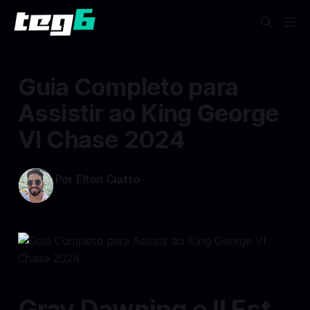
Guia Completo para
Assistir ao King George
VI Chase 2024
Por Elton Ciatto
30 dez 2024
—
3 min read min de leitura
Gray Dawning e Il Est