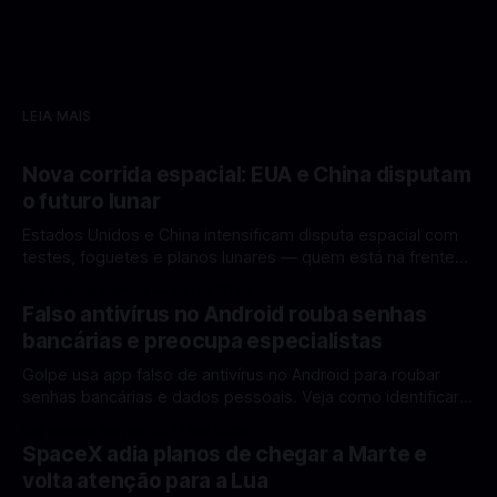
LEIA MAIS
Nova corrida espacial: EUA e China disputam
o futuro lunar
Estados Unidos e China intensificam disputa espacial com
testes, foguetes e planos lunares — quem está na frente
rumo à Lua antes de 2030? A corrida espacial voltou a
Por Mateus Barreto
12 fev 2026
ganhar destaque global com Estados Unidos e China
Falso antivírus no Android rouba senhas
disputando protagonismo na exploração lunar, em um
bancárias e preocupa especialistas
cenário que une avanços tecnológicos, testes de
Golpe usa app falso de antivírus no Android para roubar
senhas bancárias e dados pessoais. Veja como identificar e
se proteger. Um novo golpe envolvendo aplicativos falsos
Por Mateus Barreto
11 fev 2026
de antivírus no Android está chamando atenção de
SpaceX adia planos de chegar a Marte e
especialistas em cibersegurança. Em vez de proteger o
volta atenção para a Lua
celular, o app fraudulento atua como um