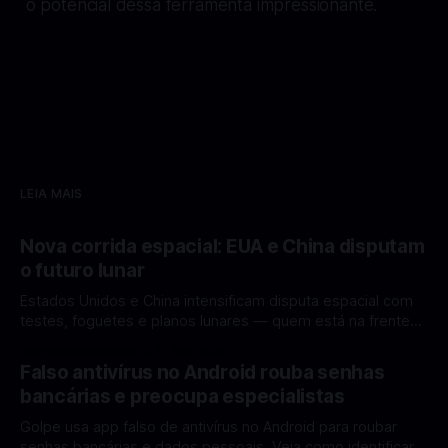
o potencial dessa ferramenta impressionante.
LEIA MAIS
Nova corrida espacial: EUA e China disputam
o futuro lunar
Estados Unidos e China intensificam disputa espacial com
testes, foguetes e planos lunares — quem está na frente
rumo à Lua antes de 2030? A corrida espacial voltou a
Por Mateus Barreto
12 fev 2026
ganhar destaque global com Estados Unidos e China
Falso antivírus no Android rouba senhas
disputando protagonismo na exploração lunar, em um
bancárias e preocupa especialistas
cenário que une avanços tecnológicos, testes de
Golpe usa app falso de antivírus no Android para roubar
senhas bancárias e dados pessoais. Veja como identificar e