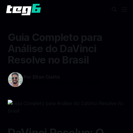
Guia Completo para
Análise do DaVinci
Resolve no Brasil
Por Elton Ciatto
03 out 2024
—
4 min read min de leitura
DaVinci Resolve: O