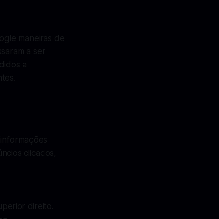
ogle maneiras de
ssaram a ser
didos a
tes.
s informações
ncios clicados,
perior direito.