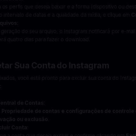
 os perfis que deseja baixar e a forma (dispositivo ou dest
o intervalo de datas e a qualidade da mídia, e clique em
C
rquivos
:
geração do seu arquivo, o Instagram notificará por e-mail 
erá quatro dias para fazer o download.
tar Sua Conta do Instagram
ados, você está pronto para excluir sua conta do Instagr
:
Central de Contas
:
e
Propriedade de contas e configurações de controle
vação ou exclusão
.
cluir Conta
:
ne a conta que deseja excluir e confirme clicando em
Exc