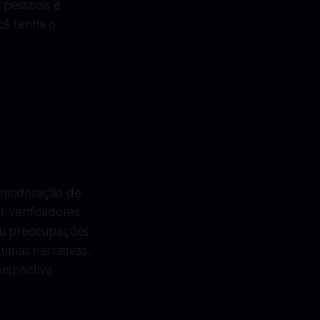
 pessoais e
cê tenha o
a moderação de
r verificadores
tou preocupações
umas narrativas,
erspectiva