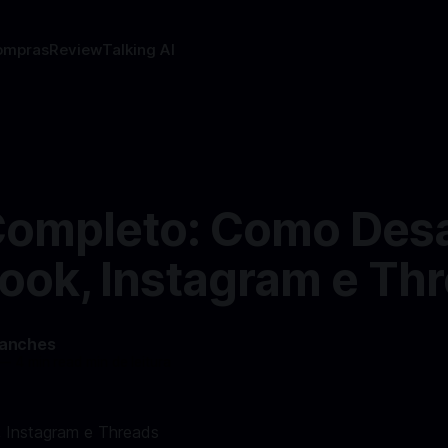
ompras
Review
Talking AI
Completo: Como Desa
ook, Instagram e Th
Sanches
—
4 min read min de leitura