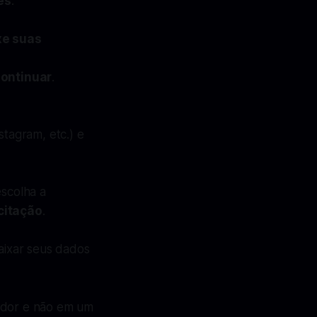
es
.
xe suas
ontinuar
.
stagram, etc.) e
escolha a
icitação
.
aixar seus dados
ador e não em um