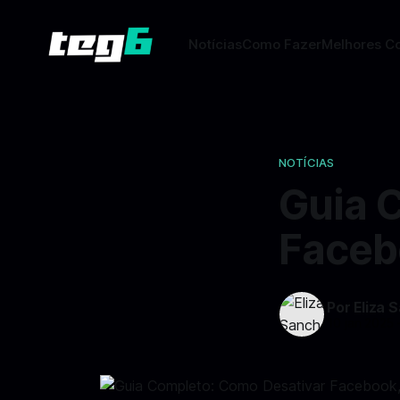
Notícias
Como Fazer
Melhores C
NOTÍCIAS
Guia 
Faceb
Por Eliza 
10 jan 2025