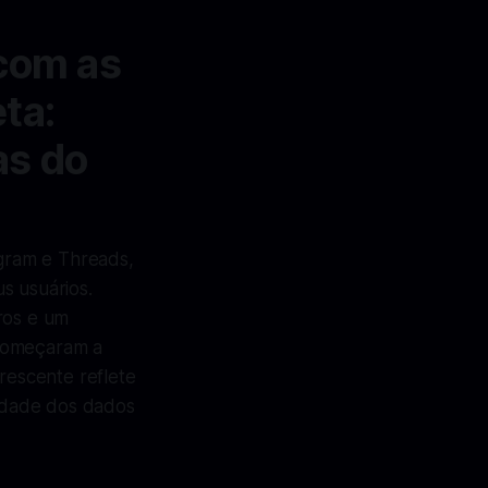
com as
ta:
as do
gram e Threads,
s usuários.
ros e um
 começaram a
rescente reflete
idade dos dados