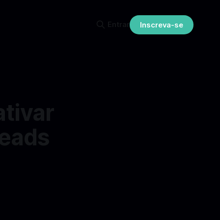
Entrar
Inscreva-se
tivar
reads