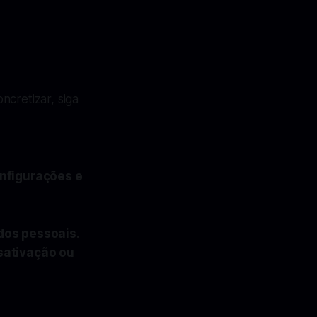
ncretizar, siga
nfigurações e
dos pessoais
.
sativação ou