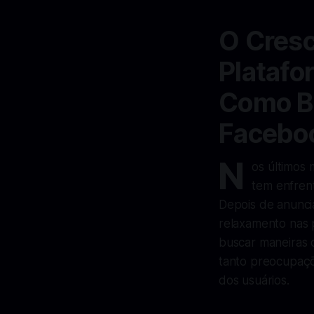
O Cres
Platafo
Como Ba
Faceboo
N
os últimos
tem enfren
Depois de anuncia
relaxamento nas 
buscar maneiras d
tanto preocupaçõ
dos usuários.