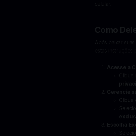
celular.
Como Dele
Após baixar suas 
estas instruções
Acesse a C
Clique 
privac
Gerencie s
Clique
Seleci
exclu
Escolha Ex
Seleci