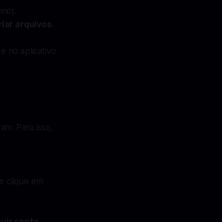
ino).
riar arquivos
.
e no aplicativo.
am. Para isso,
e clique em
luir conta
.