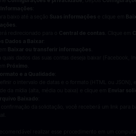
one
Configurações e privacidade
, depois
Configuraçõ
 Informações
:
ara baixo até a seção
Suas informações
e clique em
Bai
mações
.
erá redirecionado para o
Central de contas
. Clique em
C
os Dados a Baixar
:
 em
Baixar ou transferir informações
.
 quais dados das suas contas deseja baixar (Facebook, In
 em
Próximo
.
Formato e a Qualidade
:
efinir o intervalo de datas e o formato (HTML ou JSON), 
de da mídia (alta, média ou baixa) e clique em
Enviar sol
rquivo Baixado
:
confirmação da solicitação, você receberá um link para b
il.
ecomendável realizar esse procedimento em um comput