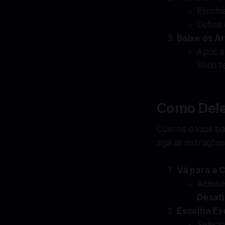
Escolha
Defina 
Baixe os A
Após a 
Você t
Como Dele
Com os dados baix
siga as instruções
Vá para a 
Acess
Desati
Escolha Ex
Selecio