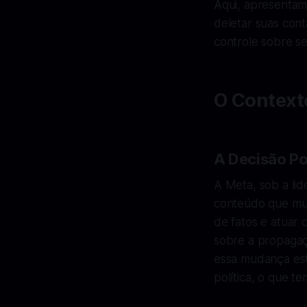
Aqui, apresentam
deletar suas con
controle sobre se
O Context
A Decisão Po
A Meta, sob a li
conteúdo que muit
de fatos e atuar
sobre a propagaç
essa mudança est
política, o que t