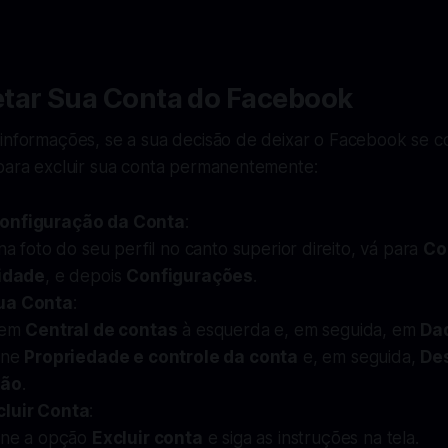
tar Sua Conta do Facebook
informações, se a sua decisão de deixar o Facebook se co
 para excluir sua conta permanentemente:
onfiguração da Conta
:
na foto do seu perfil no canto superior direito, vá para
Co
idade
, e depois
Configurações
.
ua Conta
:
 em
Central de contas
à esquerda e, em seguida, em
Da
one
Propriedade e controle da conta
e, em seguida,
De
são
.
cluir Conta
:
one a opção
Excluir conta
e siga as instruções na tela.