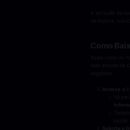
A exclusão da co
de espera, sua so
Como Baix
Assim como no Fa
feito através da 
seguintes:
Acesse a C
Vá par
infor
Também
opção
Solicite o