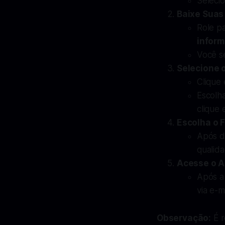
Seleci
Baixe Suas
Role p
infor
Você s
Selecione 
Clique
Escolha
clique
Escolha o 
Após d
qualida
Acesse o A
Após a 
via e-ma
Observação:
É r