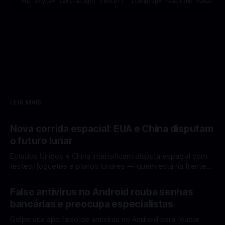
LEIA MAIS
Nova corrida espacial: EUA e China disputam
o futuro lunar
Estados Unidos e China intensificam disputa espacial com
testes, foguetes e planos lunares — quem está na frente
rumo à Lua antes de 2030? A corrida espacial voltou a
Por Mateus Barreto
12 fev 2026
ganhar destaque global com Estados Unidos e China
Falso antivírus no Android rouba senhas
disputando protagonismo na exploração lunar, em um
bancárias e preocupa especialistas
cenário que une avanços tecnológicos, testes de
Golpe usa app falso de antivírus no Android para roubar