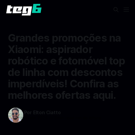
Grandes promoções na
Xiaomi: aspirador
robótico e fotomóvel top
de linha com descontos
imperdíveis! Confira as
melhores ofertas aqui.
Por Elton Ciatto
16 abr 2024
—
3 min read min de leitura