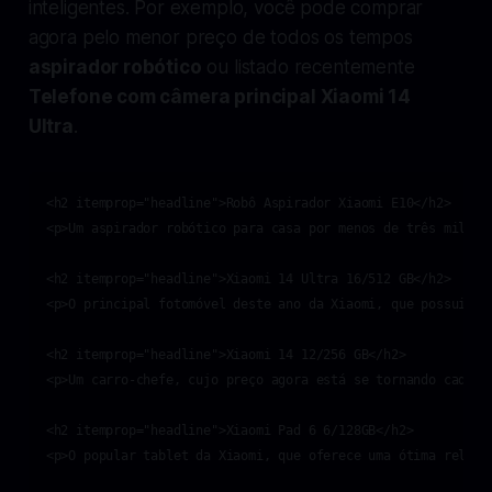
inteligentes. Por exemplo, você pode comprar
agora pelo menor preço de todos os tempos
aspirador robótico
ou listado recentemente
Telefone com câmera principal Xiaomi 14
Ultra
.
<h2 itemprop="headline">Robô Aspirador Xiaomi E10</h2>

<p>Um aspirador robótico para casa por menos de três mil co
<h2 itemprop="headline">Xiaomi 14 Ultra 16/512 GB</h2>

<p>O principal fotomóvel deste ano da Xiaomi, que possui se
<h2 itemprop="headline">Xiaomi 14 12/256 GB</h2>

<p>Um carro-chefe, cujo preço agora está se tornando cada v
<h2 itemprop="headline">Xiaomi Pad 6 6/128GB</h2>

<p>O popular tablet da Xiaomi, que oferece uma ótima relaçã