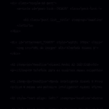
<div class="single-ad-post">

    <article id="post-list--761625" class="post-list ">

        <h3 class="post-list__title" itemprop="headline">Tc
    </article>

</div>

<div id="attachment_730877" style="width: 370px" class="wp-c
    <img src="URL da imagem" alt="Almofada Xiaomi 6">

</div>

<h2 itemprop="headline">Xiaomi Redmi A2 2GB/32GB</h2>

<p><strong>Um telefone para os usuários menos exigentes</st
<h2 itemprop="headline">Banda inteligente Xiaomi 8 Pro</h2>

<p>Isso é mesmo uma pulseira inteligente? Xiaomi afirma iss
<h2 style="text-align: left;" itemprop="headline">Outras ofe