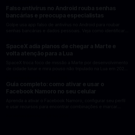
Por Mateus Barreto
12 fev 2026
ganhar destaque global com Estados Unidos e China
Falso antivírus no Android rouba senhas
disputando protagonismo na exploração lunar, em um
bancárias e preocupa especialistas
cenário que une avanços tecnológicos, testes de
Golpe usa app falso de antivírus no Android para roubar
senhas bancárias e dados pessoais. Veja como identificar e
se proteger. Um novo golpe envolvendo aplicativos falsos
Por Mateus Barreto
11 fev 2026
de antivírus no Android está chamando atenção de
SpaceX adia planos de chegar a Marte e
especialistas em cibersegurança. Em vez de proteger o
volta atenção para a Lua
celular, o app fraudulento atua como um
SpaceX troca foco de missão a Marte por desenvolvimento
de cidade lunar e mira pouso não tripulado na Lua em 2027,
diz Elon Musk. A SpaceX, a empresa aeroespacial fundada
Por Mateus Barreto
11 fev 2026
por Elon Musk, anunciou uma mudança significativa na sua
Guia completo: como ativar e usar o
estratégia de exploração espacial: os planos para uma
Facebook Namoro no seu celular
missão humana ou
Aprenda a ativar o Facebook Namoro, configurar seu perfil
e usar recursos para encontrar combinações e marcar
encontros reais no app. O Facebook Namoro (Facebook
Por Mateus Barreto
09 fev 2026
Dating) é uma ferramenta gratuita dentro do app do
Facebook que permite conhecer pessoas novas, fazer
combinações e, com sorte, marcar encontros reais — tudo