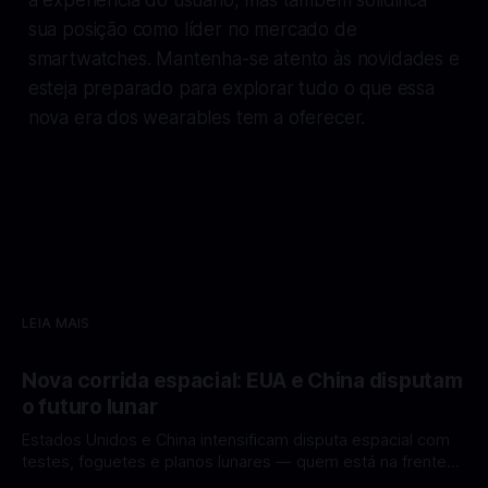
sua posição como líder no mercado de
smartwatches. Mantenha-se atento às novidades e
esteja preparado para explorar tudo o que essa
nova era dos wearables tem a oferecer.
LEIA MAIS
Nova corrida espacial: EUA e China disputam
o futuro lunar
Estados Unidos e China intensificam disputa espacial com
testes, foguetes e planos lunares — quem está na frente
rumo à Lua antes de 2030? A corrida espacial voltou a