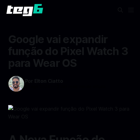
Google vai expandir
função do Pixel Watch 3
para Wear OS
Por Elton Ciatto
31 ago 2024
—
3 min read min de leitura
A Nova Função do