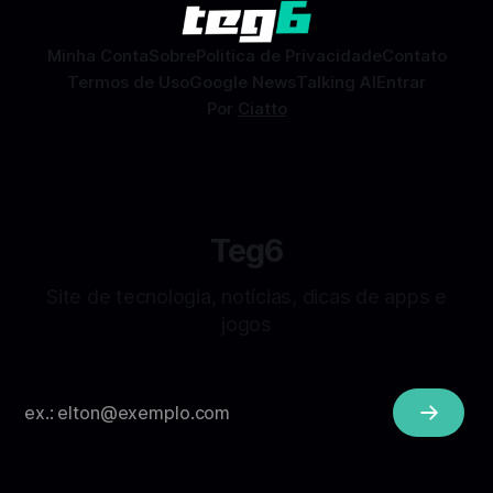
sem
Minha Conta
Sobre
Politica de Privacidade
Contato
Termos de Uso
Google News
Talking AI
Entrar
Por
Ciatto
Teg6
Site de tecnologia, notícias, dicas de apps e
jogos