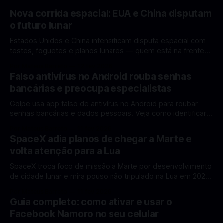
Nova corrida espacial: EUA e China disputam
o futuro lunar
Estados Unidos e China intensificam disputa espacial com
testes, foguetes e planos lunares — quem está na frente
rumo à Lua antes de 2030? A corrida espacial voltou a
Por Mateus Barreto
12 fev 2026
ganhar destaque global com Estados Unidos e China
Falso antivírus no Android rouba senhas
disputando protagonismo na exploração lunar, em um
bancárias e preocupa especialistas
cenário que une avanços tecnológicos, testes de
Golpe usa app falso de antivírus no Android para roubar
senhas bancárias e dados pessoais. Veja como identificar e
se proteger. Um novo golpe envolvendo aplicativos falsos
Por Mateus Barreto
11 fev 2026
de antivírus no Android está chamando atenção de
SpaceX adia planos de chegar a Marte e
especialistas em cibersegurança. Em vez de proteger o
volta atenção para a Lua
celular, o app fraudulento atua como um
SpaceX troca foco de missão a Marte por desenvolvimento
de cidade lunar e mira pouso não tripulado na Lua em 2027,
diz Elon Musk. A SpaceX, a empresa aeroespacial fundada
Por Mateus Barreto
11 fev 2026
por Elon Musk, anunciou uma mudança significativa na sua
Guia completo: como ativar e usar o
estratégia de exploração espacial: os planos para uma
Facebook Namoro no seu celular
missão humana ou