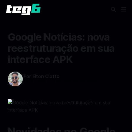
Google Notícias: nova
reestruturação em sua
interface APK
Por Elton Ciatto
12 set 2024
—
3 min read min de leitura
Novidades no Google