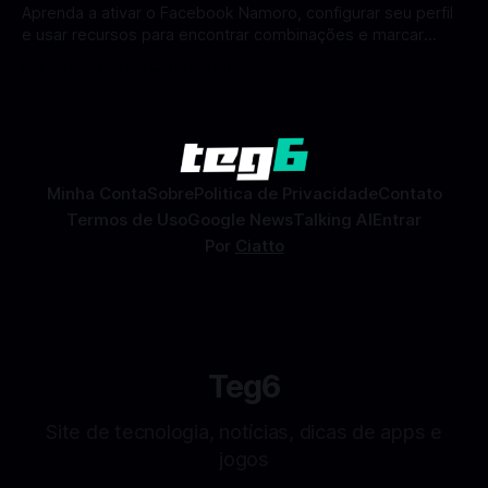
Aprenda a ativar o Facebook Namoro, configurar seu perfil
e usar recursos para encontrar combinações e marcar
encontros reais no app. O Facebook Namoro (Facebook
Por Mateus Barreto
09 fev 2026
Dating) é uma ferramenta gratuita dentro do app do
Facebook que permite conhecer pessoas novas, fazer
combinações e, com sorte, marcar encontros reais — tudo
sem
Minha Conta
Sobre
Politica de Privacidade
Contato
Termos de Uso
Google News
Talking AI
Entrar
Por
Ciatto
Teg6
Site de tecnologia, notícias, dicas de apps e
jogos