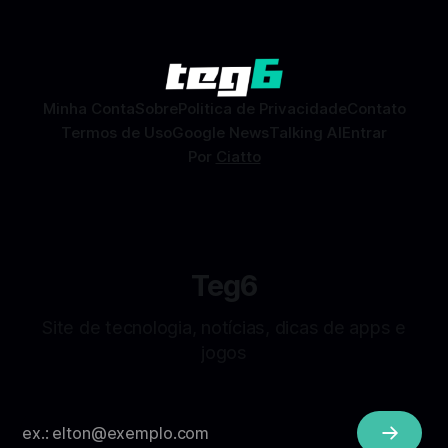
Dating) é uma ferramenta gratuita dentro do app do
Facebook que permite conhecer pessoas novas, fazer
combinações e, com sorte, marcar encontros reais — tudo
sem
Minha Conta
Sobre
Politica de Privacidade
Contato
Termos de Uso
Google News
Talking AI
Entrar
Por
Ciatto
Teg6
Site de tecnologia, notícias, dicas de apps e
jogos