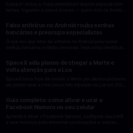
Estados Unidos e China intensificam disputa espacial com
testes, foguetes e planos lunares — quem está na frente
rumo à Lua antes de 2030? A corrida espacial voltou a
Por Mateus Barreto
12 fev 2026
ganhar destaque global com Estados Unidos e China
Falso antivírus no Android rouba senhas
disputando protagonismo na exploração lunar, em um
bancárias e preocupa especialistas
cenário que une avanços tecnológicos, testes de
Golpe usa app falso de antivírus no Android para roubar
senhas bancárias e dados pessoais. Veja como identificar e
se proteger. Um novo golpe envolvendo aplicativos falsos
Por Mateus Barreto
11 fev 2026
de antivírus no Android está chamando atenção de
SpaceX adia planos de chegar a Marte e
especialistas em cibersegurança. Em vez de proteger o
volta atenção para a Lua
celular, o app fraudulento atua como um
SpaceX troca foco de missão a Marte por desenvolvimento
de cidade lunar e mira pouso não tripulado na Lua em 2027,
diz Elon Musk. A SpaceX, a empresa aeroespacial fundada
Por Mateus Barreto
11 fev 2026
por Elon Musk, anunciou uma mudança significativa na sua
Guia completo: como ativar e usar o
estratégia de exploração espacial: os planos para uma
Facebook Namoro no seu celular
missão humana ou
Aprenda a ativar o Facebook Namoro, configurar seu perfil
e usar recursos para encontrar combinações e marcar
encontros reais no app. O Facebook Namoro (Facebook
Por Mateus Barreto
09 fev 2026