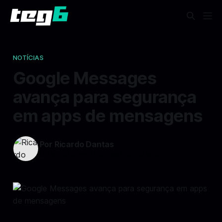
NOTÍCIAS
Google Messages
avança para segurança
em apps de mensagens
Por Ricardo Dantas
09 jan 2025
—
3 min read min de leitura