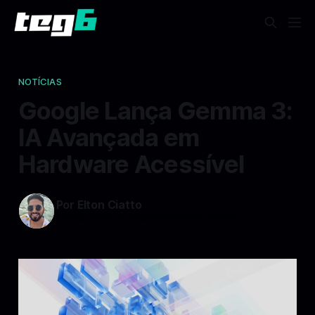
NOTÍCIAS
Google Lança Gemma 3:
IA Avançada em
Hardware Acessível
Por Elton Ciatto
12 mar 2025
—
2 min read min de leitura