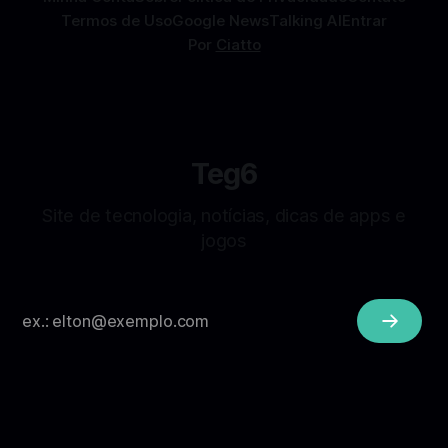
Termos de Uso
Google News
Talking AI
Entrar
Por
Ciatto
Teg6
Site de tecnologia, notícias, dicas de apps e
jogos