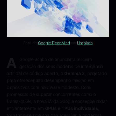
Foto de 
Google DeepMind
 em 
Unsplash
A
Google acaba de anunciar a terceira
geração dos seus modelos de inteligência
artificial de código aberto, o
Gemma 3
, projetado
para oferecer alto desempenho mesmo em
dispositivos com hardware modesto. Com
promessas de superar concorrentes como o
Llama-405B, a nova IA da Google consegue rodar
eficientemente em
GPUs e TPUs individuais
,
tornando-se uma solução acessível e poderosa