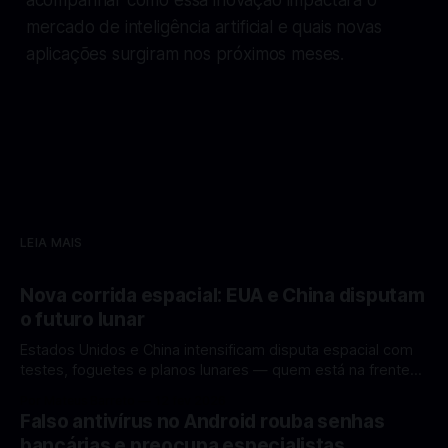
mercado de inteligência artificial e quais novas
aplicações surgiram nos próximos meses.
LEIA MAIS
Nova corrida espacial: EUA e China disputam
o futuro lunar
Estados Unidos e China intensificam disputa espacial com
testes, foguetes e planos lunares — quem está na frente
rumo à Lua antes de 2030? A corrida espacial voltou a
Por Mateus Barreto
12 fev 2026
ganhar destaque global com Estados Unidos e China
Falso antivírus no Android rouba senhas
disputando protagonismo na exploração lunar, em um
bancárias e preocupa especialistas