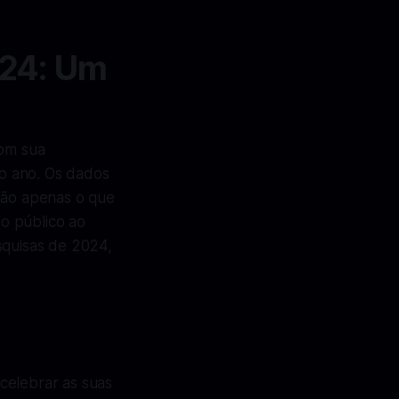
024: Um
com sua
 o ano. Os dados
não apenas o que
o público ao
squisas de 2024,
celebrar as suas