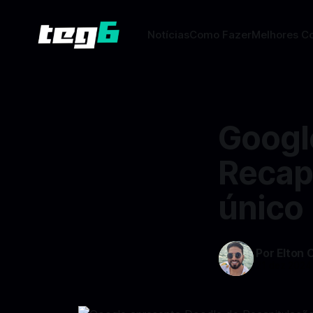
Notícias
Como Fazer
Melhores C
Googl
Recap
único
Por Elton 
21 dez 2024