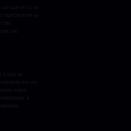
 do que se torna
as rapidamente se
l das
 que são
s o que as
sociedade em um
estões sobre
tabilidade’ e
ociedade.