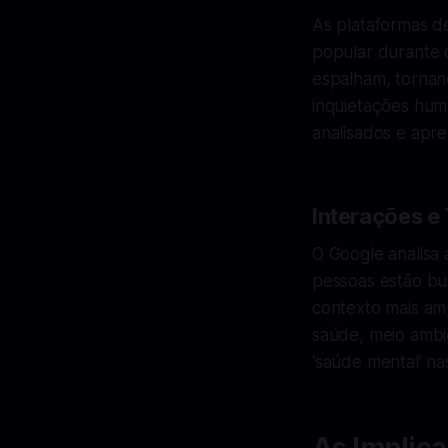
As plataformas d
popular durante 
espalham, tornan
inquietações hum
analisados e apr
Interações e
O Google analisa 
pessoas estão b
contexto mais am
saúde, meio ambie
‘saúde mental’ n
As Implic