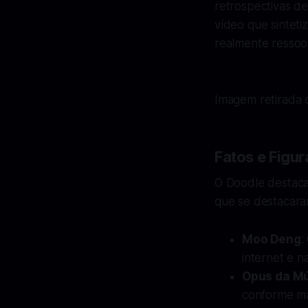
retrospectivas d
vídeo que sintet
realmente ressoou
Imagem retirada d
Fatos e Figu
O Doodle destaca
que se destacara
Moo Deng
:
internet e na
Opus da Mú
conforme mai