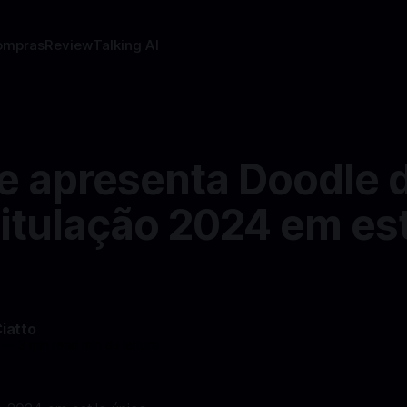
ompras
Review
Talking AI
e apresenta Doodle 
itulação 2024 em est
Ciatto
—
3 min read min de leitura