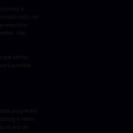
ocorreu; é
maneira cada vez
as empresas
panhar, mas
 que definiu
nuará a moldar
a está sempre em
earning e novos
rá um ano de