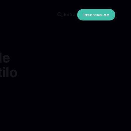
Entrar
Inscreva-se
de
ilo