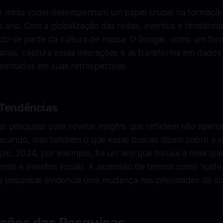
e mídia social desempenham um papel crucial na formação
o ano. Com a globalização das redes, eventos e tendênci
do-se parte da cultura de massa. O Google, como um faro
anas, captura essas interações e as transforma em dados
esentados em suas retrospectivas.
 Tendências
as pesquisas para revelar insights que refletem não apena
uscando, mas também o que essas buscas dizem sobre a 
plo. 2024, por exemplo, foi um ano que trouxe à tona qu
nte e eventos sociais. A ascensão de termos como ‘susten
as pesquisas evidencia uma mudança nas prioridades da s
ações das Pesquisas