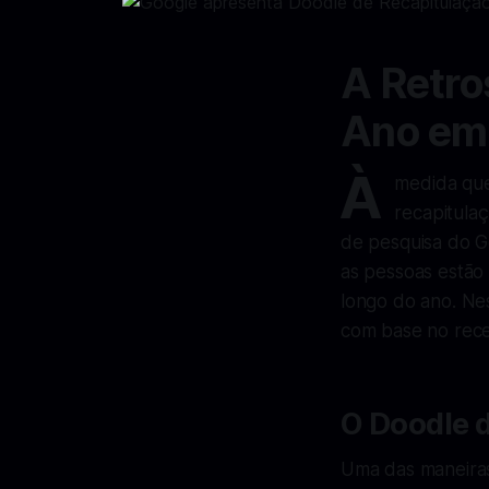
A Retro
Ano em
À
medida que
recapitula
de pesquisa do 
as pessoas estão
longo do ano. Nes
com base no rec
O Doodle 
Uma das maneiras