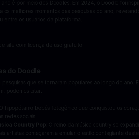
e ano é por meio dos Doodles. Em 2024, o Doodle foi ins
iza os melhores momentos das pesquisas do ano, reveland
 entre os usuários da plataforma.
e site com licença de uso gratuito
ras do Doodle
 pesquisas que se tornaram populares ao longo do ano. E
m, podemos citar:
 O hipopótamo bebês fotogênico que conquistou os coraçõ
s redes sociais.
sica Country Pop
: O reino da música country se expandi
s artistas começaram a emular o estilo contagiante deste