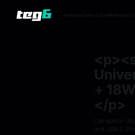
Notícias
Como Fazer
Melhores C
<p><s
Unive
+ 18W
</p>
Carregador Ult
uma USB-C Powe