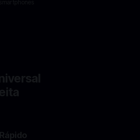
a smartphones
iversal
eita
 Rápido