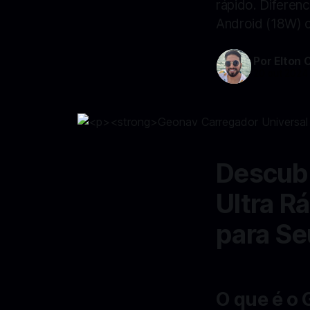
rápido. Diferen
Android (18W) c
Por Elton 
20 out 2024
Descubr
Ultra R
para Se
O que é o 