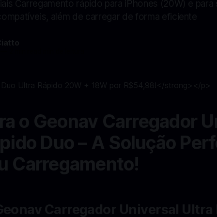
ciais Carregamento rápido para iPhones (20W) e par
ompatíveis, além de carregar de forma eficiente
Ciatto
—
2 min read min de leitura
a o Geonav Carregador Un
ápido Duo – A Solução Perf
u Carregamento!
Geonav Carregador Universal Ultra