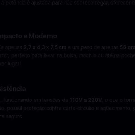
 a potência é ajustada para não sobrecarregar, oferecend
mpacto e Moderno
de apenas
2,7 x 4,3 x 7,5 cm
e um peso de apenas
56 gr
ortar, perfeito para levar na bolsa, mochila ou até na poch
er lugar!
sistência
t, funcionando em tensões de
110V a 220V
, o que o torn
so, possui proteção contra curto-circuito e aquecimento,
re seguro.