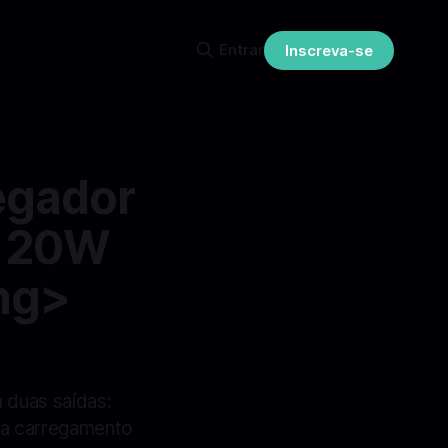
Entrar
Inscreva-se
egador
o 20W
ng>
 duas saídas:
ra carregamento