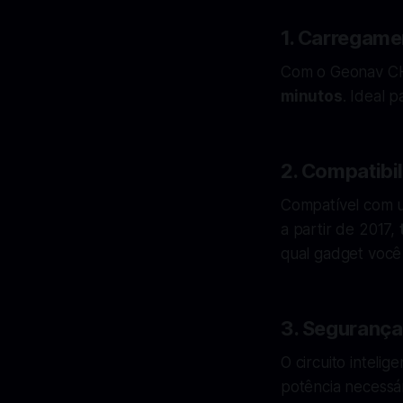
1.
Carregamen
Com o Geonav CH
minutos
. Ideal 
2.
Compatibil
Compatível com u
a partir de 2017,
qual gadget você
3.
Segurança
O circuito inteli
potência necessár