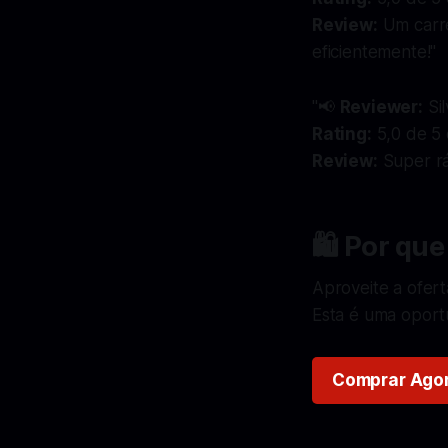
Review:
Um carre
eficientemente!"
"📢
Reviewer:
Sil
Rating:
5,0 de 5 
Review:
Super rá
🛍️
Por que
Aproveite a ofer
Esta é uma oport
Comprar Ago