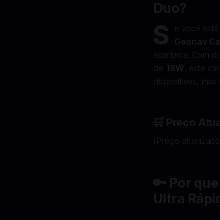
Duo?
S
e você está
Geonav Car
acertada! Com d
de
18W
, este c
dispositivos, mas
🛒
Preço Atua
(Preço atualizado
🔑
Por que
Ultra Ráp