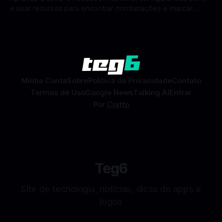
e usar recursos para encontrar combinações e marcar
encontros reais no app. O Facebook Namoro (Facebook
Por Mateus Barreto
09 fev 2026
Dating) é uma ferramenta gratuita dentro do app do
Facebook que permite conhecer pessoas novas, fazer
combinações e, com sorte, marcar encontros reais — tudo
sem
Minha Conta
Sobre
Politica de Privacidade
Contato
Termos de Uso
Google News
Talking AI
Entrar
Por
Ciatto
Teg6
Site de tecnologia, notícias, dicas de apps e
jogos