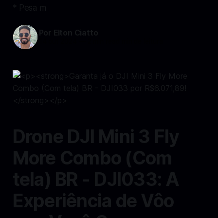
* Pesa m
Por Elton Ciatto
14 out 2024
—
2 min read min de leitura
Drone DJI Mini 3 Fly
More Combo (Com
tela) BR - DJI033: A
Experiência de Vôo