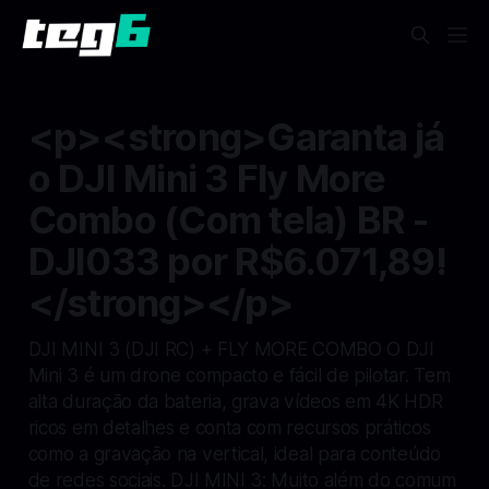
<p><strong>Garanta já
o DJI Mini 3 Fly More
Combo (Com tela) BR -
DJI033 por R$6.071,89!
</strong></p>
DJI MINI 3 (DJI RC) + FLY MORE COMBO O DJI
Mini 3 é um drone compacto e fácil de pilotar. Tem
alta duração da bateria, grava vídeos em 4K HDR
ricos em detalhes e conta com recursos práticos
como a gravação na vertical, ideal para conteúdo
de redes sociais. DJI MINI 3: Muito além do comum