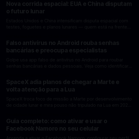
Nova corrida espacial: EUA e China disputam
o futuro lunar
Estados Unidos e China intensificam disputa espacial com
testes, foguetes e planos lunares — quem está na frente
rumo à Lua antes de 2030? A corrida espacial voltou a
Por Mateus Barreto
12 fev 2026
ganhar destaque global com Estados Unidos e China
Falso antivírus no Android rouba senhas
disputando protagonismo na exploração lunar, em um
bancárias e preocupa especialistas
cenário que une avanços tecnológicos, testes de
Golpe usa app falso de antivírus no Android para roubar
senhas bancárias e dados pessoais. Veja como identificar e
se proteger. Um novo golpe envolvendo aplicativos falsos
Por Mateus Barreto
11 fev 2026
de antivírus no Android está chamando atenção de
SpaceX adia planos de chegar a Marte e
especialistas em cibersegurança. Em vez de proteger o
volta atenção para a Lua
celular, o app fraudulento atua como um
SpaceX troca foco de missão a Marte por desenvolvimento
de cidade lunar e mira pouso não tripulado na Lua em 2027,
diz Elon Musk. A SpaceX, a empresa aeroespacial fundada
Por Mateus Barreto
11 fev 2026
por Elon Musk, anunciou uma mudança significativa na sua
Guia completo: como ativar e usar o
estratégia de exploração espacial: os planos para uma
Facebook Namoro no seu celular
missão humana ou
Aprenda a ativar o Facebook Namoro, configurar seu perfil