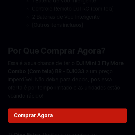
1 Bateria de Voo Inteligente
Controle Remoto DJI RC (com tela)
2 Baterias de Voo Inteligente
[Outros itens inclusos]
Por Que Comprar Agora?
Essa é a sua chance de ter o
DJI Mini 3 Fly More
Combo (Com tela) BR - DJI033
a um preço
imperdível. Não deixe para depois, pois essa
oferta é por tempo limitado e as unidades estão
voando rápido!
Comprar Agora
💡
Dica Extra
: Verifique as opções de