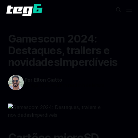
Gamescom 2024:
Destaques, trailers e
novidadesImperdíveis
Por Elton Ciatto
20 ago 2024
—
3 min read min de leitura
Cartões microSD