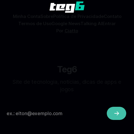
sem
Minha Conta
Sobre
Politica de Privacidade
Contato
Termos de Uso
Google News
Talking AI
Entrar
Por
Ciatto
Teg6
Site de tecnologia, notícias, dicas de apps e
jogos