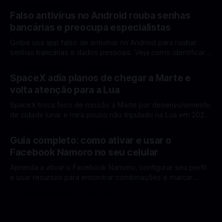
Por Mateus Barreto
12 fev 2026
ganhar destaque global com Estados Unidos e China
Falso antivírus no Android rouba senhas
disputando protagonismo na exploração lunar, em um
bancárias e preocupa especialistas
cenário que une avanços tecnológicos, testes de
Golpe usa app falso de antivírus no Android para roubar
senhas bancárias e dados pessoais. Veja como identificar e
se proteger. Um novo golpe envolvendo aplicativos falsos
Por Mateus Barreto
11 fev 2026
de antivírus no Android está chamando atenção de
SpaceX adia planos de chegar a Marte e
especialistas em cibersegurança. Em vez de proteger o
volta atenção para a Lua
celular, o app fraudulento atua como um
SpaceX troca foco de missão a Marte por desenvolvimento
de cidade lunar e mira pouso não tripulado na Lua em 2027,
diz Elon Musk. A SpaceX, a empresa aeroespacial fundada
Por Mateus Barreto
11 fev 2026
por Elon Musk, anunciou uma mudança significativa na sua
Guia completo: como ativar e usar o
estratégia de exploração espacial: os planos para uma
Facebook Namoro no seu celular
missão humana ou
Aprenda a ativar o Facebook Namoro, configurar seu perfil
e usar recursos para encontrar combinações e marcar
encontros reais no app. O Facebook Namoro (Facebook
Por Mateus Barreto
09 fev 2026
Dating) é uma ferramenta gratuita dentro do app do
Facebook que permite conhecer pessoas novas, fazer
combinações e, com sorte, marcar encontros reais — tudo