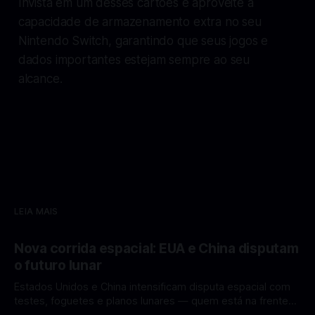
Invista em um desses cartões e aproveite a
capacidade de armazenamento extra no seu
Nintendo Switch, garantindo que seus jogos e
dados importantes estejam sempre ao seu
alcance.
LEIA MAIS
Nova corrida espacial: EUA e China disputam
o futuro lunar
Estados Unidos e China intensificam disputa espacial com
testes, foguetes e planos lunares — quem está na frente
rumo à Lua antes de 2030? A corrida espacial voltou a